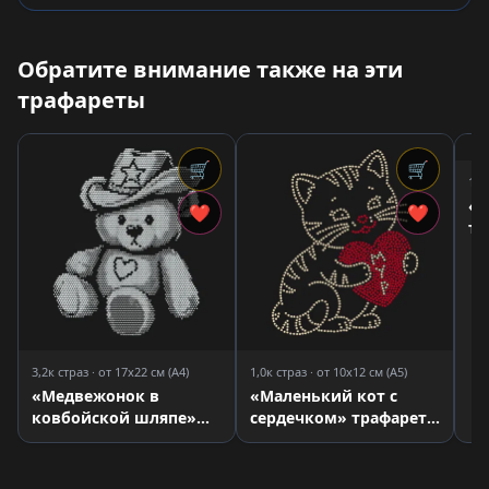
Обратите внимание также на эти
трафареты
🛒
🛒
1,3
«У
❤
❤
тр
3,2к страз · от 17x22 см (A4)
1,0к страз · от 10x12 см (A5)
«Медвежонок в
«Маленький кот с
ковбойской шляпе»
сердечком» трафарет
трафарет для страз
для страз