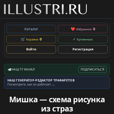
Каталог
❤
0
Избранное:
🛒
0
✓
Корзина:
Купленные:
Войти
Регистрация
НАШ ТГ КАНАЛ
ПОДПИСАТЬСЯ
Telegram-канал
НАШ ГЕНЕРАТОР-РЕДАКТОР ТРАФАРЕТОВ
Генератор трафаретов
Посмотрите, как он работает →
Мишка — схема рисунка
из страз