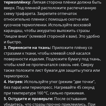
термоплёнку:
Липкая сторона плёнки должна быть
вверх. Под пленкой расположите распечатанную
схему трафарета. Закрепите отпечаток
относительно пленки с помощью скотча или
кусочков термопленки. Используйте восковой
карандаш, чтобы аккуратно выложить стразы
"лицом вниз" (клеевой стороной к вам). Это удобно
и быстро.
3. Перенесите на ткань:
Приложите плёнку со
стразами к ткани, чтобы клеевой слой касался
поверхности изделия. Подложите бумагу под ткань,
чтобы клей не пропечатался сквозь неё. Сверху
также положите лист бумаги для защиты утюга или
термопресса.
4. Нагрев:
Используйте утюг (режим "две точки",
без пара) или термопресс. Нагревайте 45 секунд
при температуре 160 °C, сильно прижимая.
5. Остудите и проверьте:
После остывания
убедитесь, что стразы прочно приклеились. При