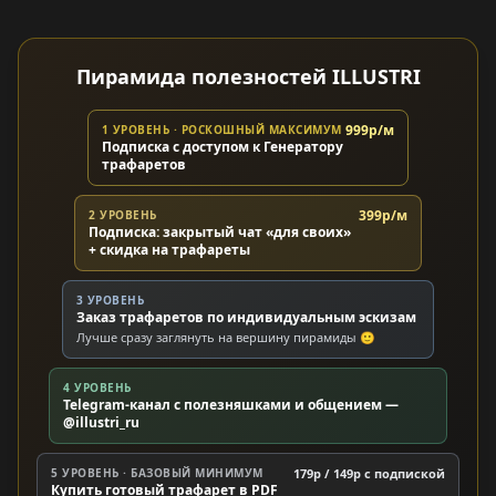
Пирамида полезностей ILLUSTRI
999р/м
1 УРОВЕНЬ · РОСКОШНЫЙ МАКСИМУМ
Подписка с доступом к Генератору
трафаретов
399р/м
2 УРОВЕНЬ
Подписка: закрытый чат «для своих»
+ скидка на трафареты
3 УРОВЕНЬ
Заказ трафаретов по индивидуальным эскизам
Лучше сразу заглянуть на вершину пирамиды 🙂
4 УРОВЕНЬ
Telegram-канал с полезняшками и общением —
@illustri_ru
5 УРОВЕНЬ · БАЗОВЫЙ МИНИМУМ
179р / 149р c подпиской
Купить готовый трафарет в PDF