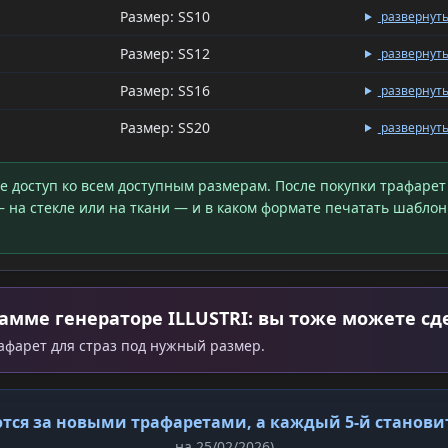
Размер: SS10
развернут
Размер: SS12
развернут
Размер: SS16
развернут
Размер: SS20
развернут
те доступ ко всем доступным размерам. После покупки трафарет
 на стекле или на ткани — и в каком формате печатать шаблон
амме генераторе ILLUSTRI: вы тоже можете сд
рафарет для страз под нужный размер.
тся за новыми трафаретами, а каждый 5-й станов
на 25/02/2026)