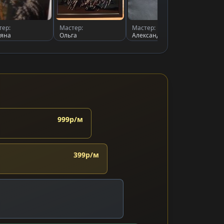
тер:
Мастер:
Мастер:
Масте
ьяна
Ольга
Александрушка
Юлия 
999р/м
399р/м