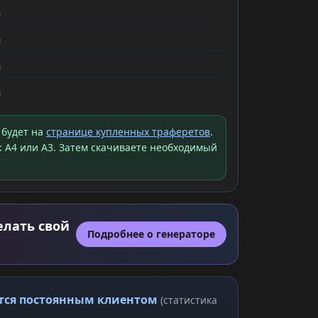
ь
ь
ь
ь
 будет на
странице купленных траферетов
.
: A4 или A3. Затем скачиваете необходимый
елать свой
Подробнее о генераторе
ится постоянным клиентом
(статистика