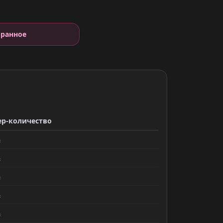
бранное
ер-количество
ь
ь
ь
ь
ь