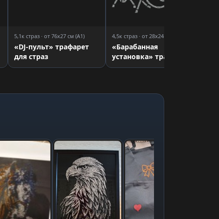
5,1к страз · от 76x27 см (A1)
4,5к страз · от 28x24 см (A3)
«DJ-пульт» трафарет
«Барабанная
для страз
установка» трафарет
для страз