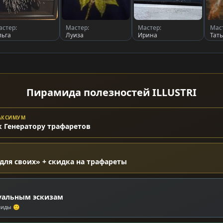
астер:
Мастер:
Мастер:
Мас
льга
Луиза
Ирина
Тат
Пирамида полезностей ILLUSTRI
МАКСИМУМ
к Генератору трафаретов
для своих» + скидка на трафареты
уальным эскизам
миды 🙂