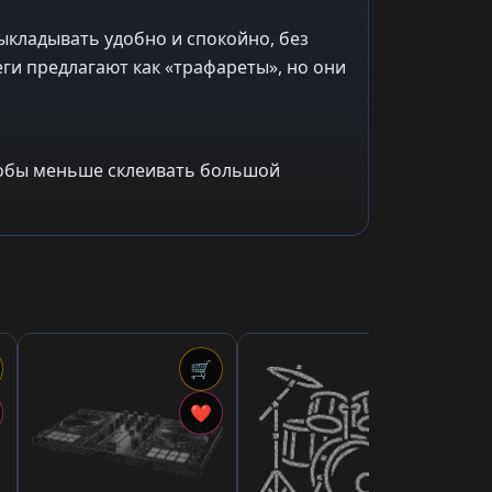
ыкладывать удобно и спокойно, без
ги предлагают как «трафареты», но они
чтобы меньше склеивать большой
🛒
🛒
2,7
«Б
❤
❤
дл