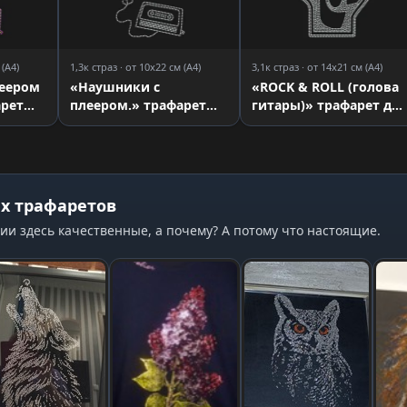
 (A4)
1,3к страз · от 10x22 см (A4)
3,1к страз · от 14x21 см (A4)
леером
«Наушники с
«ROCK & ROLL (голова
арет
плеером.» трафарет
гитары)» трафарет для
для страз
страз
х трафаретов
ии здесь качественные, а почему? А потому что настоящие.