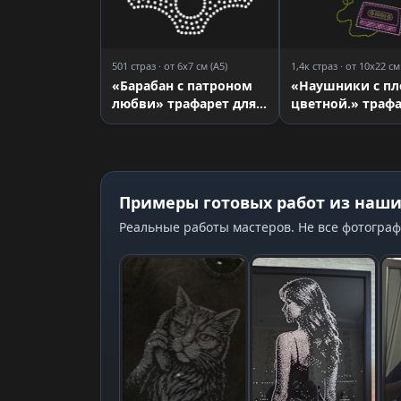
501 страз · от 6x7 см (A5)
1,4к страз · от 10x22 см
«Барабан с патроном
«Наушники с п
любви» трафарет для
цветной.» траф
страз
для страз
Примеры готовых работ из наши
Реальные работы мастеров. Не все фотограф