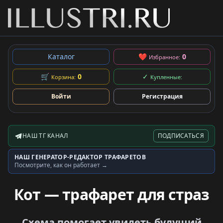
Каталог
❤
0
Избранное:
🛒
0
✓
Корзина:
Купленные:
Войти
Регистрация
НАШ ТГ КАНАЛ
ПОДПИСАТЬСЯ
Telegram-канал
НАШ ГЕНЕРАТОР-РЕДАКТОР ТРАФАРЕТОВ
Генератор трафаретов
Посмотрите, как он работает →
Кот — трафарет для страз
Схема помогает увидеть будущий