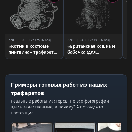
се
дл
5,9к страз · от 23x25 см (A3)
2,9к страз · от 26x37 см (A3)
«Котик в костюме
«Британская кошка и
пингвина» трафарет
бабочка (для
для страз
футболки)» трафарет
для страз
Примеры готовых работ из наших
трафаретов
Реальные работы мастеров. Не все фотографии
здесь качественные, а почему? А потому что
настоящие.