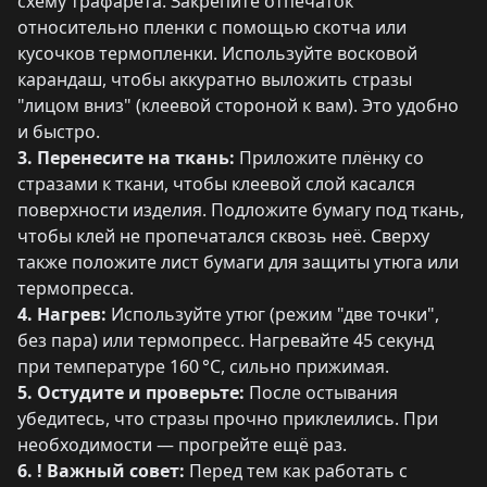
схему трафарета. Закрепите отпечаток
относительно пленки с помощью скотча или
кусочков термопленки. Используйте восковой
карандаш, чтобы аккуратно выложить стразы
"лицом вниз" (клеевой стороной к вам). Это удобно
и быстро.
3. Перенесите на ткань:
Приложите плёнку со
стразами к ткани, чтобы клеевой слой касался
поверхности изделия. Подложите бумагу под ткань,
чтобы клей не пропечатался сквозь неё. Сверху
также положите лист бумаги для защиты утюга или
термопресса.
4. Нагрев:
Используйте утюг (режим "две точки",
без пара) или термопресс. Нагревайте 45 секунд
при температуре 160 °C, сильно прижимая.
5. Остудите и проверьте:
После остывания
убедитесь, что стразы прочно приклеились. При
необходимости — прогрейте ещё раз.
6. ! Важный совет:
Перед тем как работать с