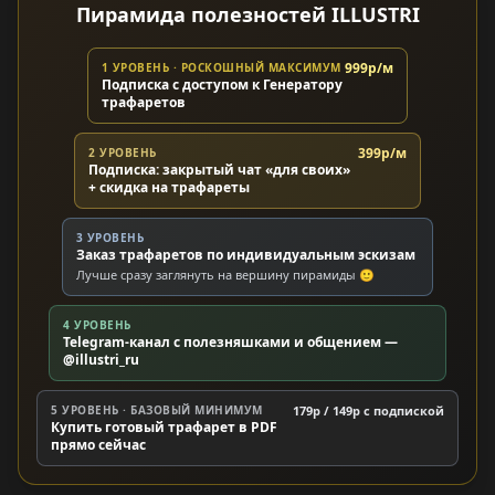
Пирамида полезностей ILLUSTRI
999р/м
1 УРОВЕНЬ · РОСКОШНЫЙ МАКСИМУМ
Подписка с доступом к Генератору
трафаретов
399р/м
2 УРОВЕНЬ
Подписка: закрытый чат «для своих»
+ скидка на трафареты
3 УРОВЕНЬ
Заказ трафаретов по индивидуальным эскизам
Лучше сразу заглянуть на вершину пирамиды 🙂
4 УРОВЕНЬ
Telegram-канал с полезняшками и общением —
@illustri_ru
5 УРОВЕНЬ · БАЗОВЫЙ МИНИМУМ
179р / 149р c подпиской
Купить готовый трафарет в PDF
прямо сейчас