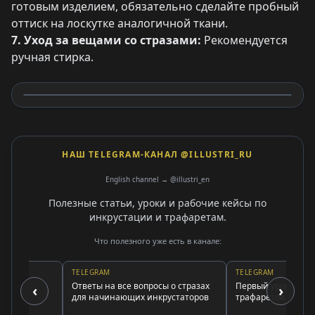
готовым изделием, обязательно сделайте пробный
оттиск на лоскутке аналогичной ткани.
7. Уход за вещами со стразами:
Рекомендуется
ручная стирка.
НАШ TELEGRAM-КАНАЛ @ILLUSTRI_RU
English channel → @illustri_en
Полезные статьи, уроки и рабочие кейсы по
инкрустации и трафаретам.
Что полезного уже есть в канале:
TELEGRAM
TELEGRAM
у
Ответы на все вопросы о стразах
Первый урок по генера
‹
›
для начинающих инкрустаторов
трафаретов (общие пр