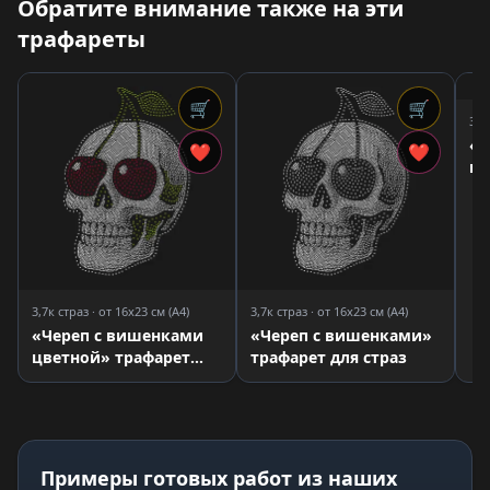
Обратите внимание также на эти
трафареты
🛒
🛒
3,5
«Ч
❤
❤
по
тр
3,7к страз · от 16x23 см (A4)
3,7к страз · от 16x23 см (A4)
«Череп с вишенками
«Череп с вишенками»
цветной» трафарет
трафарет для страз
для страз
Примеры готовых работ из наших