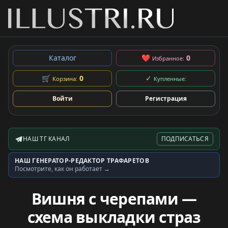
Каталог
❤
0
Избранное:
🛒
0
✓
Корзина:
Купленные:
Войти
Регистрация
НАШ ТГ КАНАЛ
ПОДПИСАТЬСЯ
Telegram-канал
НАШ ГЕНЕРАТОР-РЕДАКТОР ТРАФАРЕТОВ
Генератор трафаретов
Посмотрите, как он работает →
Вишня с черепами —
схема выкладки страз