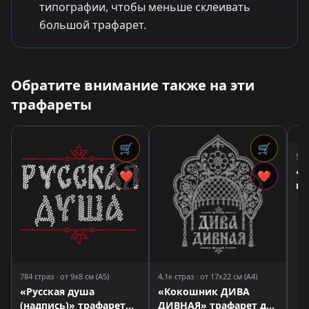
типографии, чтобы меньше склеивать
большой трафарет.
Обратите внимание также на эти
трафареты
🛒
🛒
5,7
«б
❤
❤
щи
тр
784 страз · от 9x8 см (A5)
4,1к страз · от 17x22 см (A4)
«Русская душа
«Кокошник ДИВА
(надпись)» трафарет
ДИВНАЯ» трафарет для