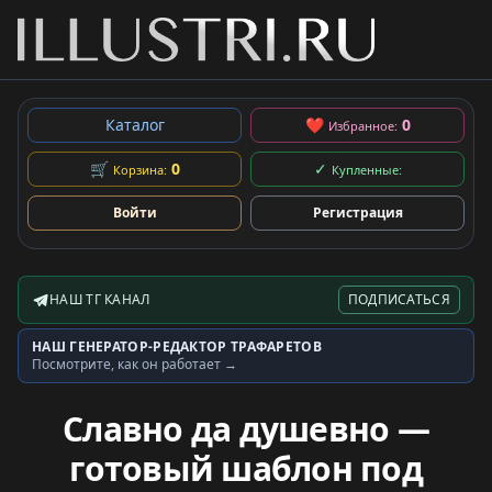
Каталог
❤
0
Избранное:
🛒
0
✓
Корзина:
Купленные:
Войти
Регистрация
НАШ ТГ КАНАЛ
ПОДПИСАТЬСЯ
Telegram-канал
НАШ ГЕНЕРАТОР-РЕДАКТОР ТРАФАРЕТОВ
Генератор трафаретов
Посмотрите, как он работает →
Славно да душевно —
готовый шаблон под