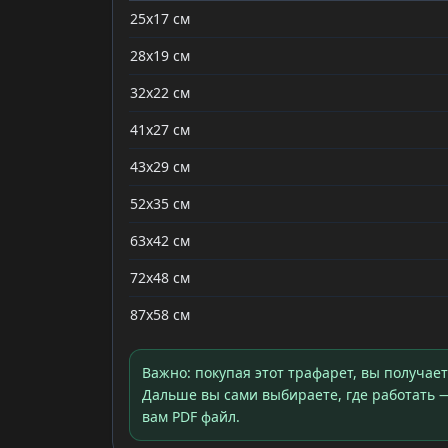
25x17 см
28x19 см
32x22 см
41x27 см
43x29 см
52x35 см
63x42 см
72x48 см
87x58 см
Важно: покупая этот трафарет, вы получае
Дальше вы сами выбираете, где работать —
вам PDF файл.