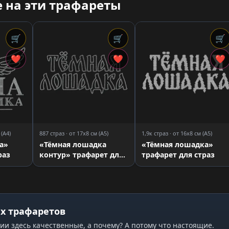
 на эти трафареты
🛒
🛒
🛒
❤
❤
❤
 (A4)
887 страз · от 17x8 см (A5)
1,9к страз · от 16x8 см (A5)
а»
«Тёмная лошадка
«Тёмная лошадка»
раз
контур» трафарет для
трафарет для страз
страз
х трафаретов
ии здесь качественные, а почему? А потому что настоящие.