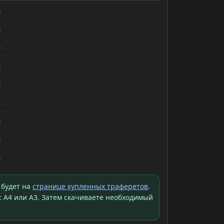
ь
ь
ь
ь
ь
ь
ь
ь
ь
 будет на
странице купленных траферетов
.
: A4 или A3. Затем скачиваете необходимый