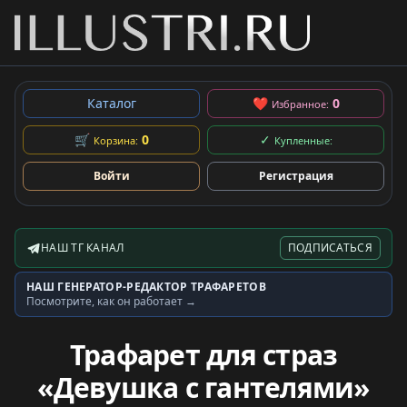
Каталог
❤
0
Избранное:
🛒
0
✓
Корзина:
Купленные:
Войти
Регистрация
НАШ ТГ КАНАЛ
ПОДПИСАТЬСЯ
Telegram-канал
НАШ ГЕНЕРАТОР-РЕДАКТОР ТРАФАРЕТОВ
Генератор трафаретов
Посмотрите, как он работает →
Трафарет для страз
«Девушка с гантелями»