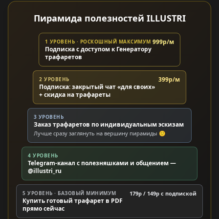
Пирамида полезностей ILLUSTRI
999р/м
1 УРОВЕНЬ · РОСКОШНЫЙ МАКСИМУМ
Подписка с доступом к Генератору
трафаретов
399р/м
2 УРОВЕНЬ
Подписка: закрытый чат «для своих»
+ скидка на трафареты
3 УРОВЕНЬ
Заказ трафаретов по индивидуальным эскизам
Лучше сразу заглянуть на вершину пирамиды 🙂
4 УРОВЕНЬ
Telegram-канал с полезняшками и общением —
@illustri_ru
5 УРОВЕНЬ · БАЗОВЫЙ МИНИМУМ
179р / 149р c подпиской
Купить готовый трафарет в PDF
прямо сейчас