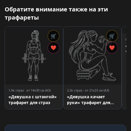
Обратите внимание также на эти
трафареты
🛒
🛒
679
«Д
❤
❤
тр
1,9к страз · от 14x30 см (A3)
2,3к страз · от 21x23 см (A3)
«Девушка с штангой»
«Девушка качает
трафарет для страз
руки» трафарет для
страз