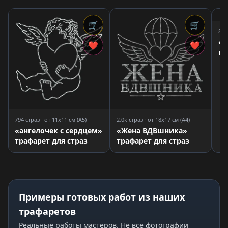
🛒
🛒
888
«Н
❤
❤
не
дл
794 страз · от 11x11 см (A5)
2,0к страз · от 18x17 см (A4)
«ангелочек с сердцем»
«Жена ВДВшника»
трафарет для страз
трафарет для страз
Примеры готовых работ из наших
трафаретов
Реальные работы мастеров. Не все фотографии