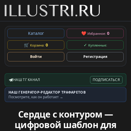
Каталог
❤
0
Избранное:
🛒
0
✓
Корзина:
Купленные:
Войти
Регистрация
НАШ ТГ КАНАЛ
ПОДПИСАТЬСЯ
Telegram-канал
НАШ ГЕНЕРАТОР-РЕДАКТОР ТРАФАРЕТОВ
Генератор трафаретов
Посмотрите, как он работает →
Сердце с контуром —
цифровой шаблон для