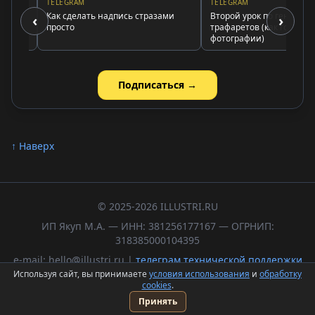
TELEGRAM
TELEGRAM
ах
Как сделать надпись стразами
Второй урок по генератору
‹
›
в
просто
трафаретов (как готовить
фотографии)
Подписаться →
↑ Наверх
© 2025-2026 ILLUSTRI.RU
ИП Якуп М.А. — ИНН: 381256177167 — ОГРНИП:
318385000104395
e-mail: hello@illustri.ru |
телеграм технической поддержки
Используя сайт, вы принимаете
условия использования
и
обработку
Политика обработки персональных данных
cookies
.
Пользовательское соглашение
Принять