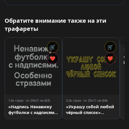
Обратите внимание также на эти
трафареты
🛒
🛒
7,6
«К
❤
❤
it
1,6к страз · от 24x21 см (A3)
2,3к страз · от 25x11 см (A4)
«Надпись Ненавижу
«Украшу собой любой
футболки с надписями.
чёрный список»
Особенно странами»
трафарет для страз
трафарет для страз