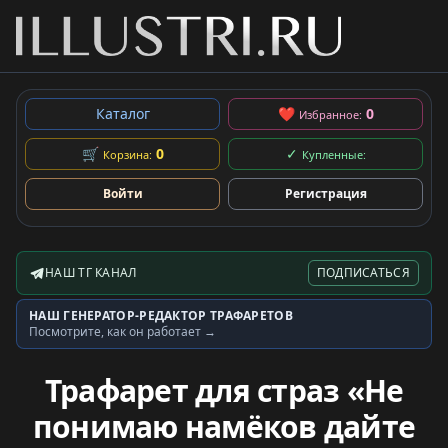
Каталог
❤
0
Избранное:
🛒
0
✓
Корзина:
Купленные:
Войти
Регистрация
НАШ ТГ КАНАЛ
ПОДПИСАТЬСЯ
Telegram-канал
НАШ ГЕНЕРАТОР-РЕДАКТОР ТРАФАРЕТОВ
Генератор трафаретов
Посмотрите, как он работает →
Трафарет для страз «Не
понимаю намёков дайте