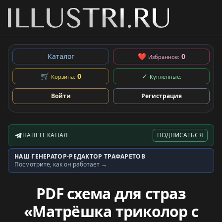
Каталог
❤
0
Избранное:
🛒
0
✓
Корзина:
Купленные:
Войти
Регистрация
НАШ ТГ КАНАЛ
ПОДПИСАТЬСЯ
Telegram-канал
НАШ ГЕНЕРАТОР-РЕДАКТОР ТРАФАРЕТОВ
Генератор трафаретов
Посмотрите, как он работает →
PDF схема для страз
«Матрёшка триколор с