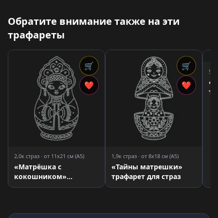
Обратите внимание также на эти
трафареты
🛒
🛒
5,4
«М
❤
❤
тр
2,0к страз · от 11x21 см (A5)
1,9к страз · от 8x18 см (A5)
«Матрёшка с
«Тайны матрешки»
кокошником»
трафарет для страз
трафарет для страз