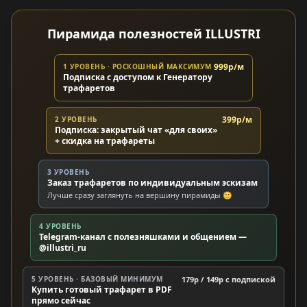
Пирамида полезностей ILLUSTRI
999р/м
1 УРОВЕНЬ · РОСКОШНЫЙ МАКСИМУМ
Подписка с доступом к Генератору
трафаретов
399р/м
2 УРОВЕНЬ
Подписка: закрытый чат «для своих»
+ скидка на трафареты
3 УРОВЕНЬ
Заказ трафаретов по индивидуальным эскизам
Лучше сразу заглянуть на вершину пирамиды 🙂
4 УРОВЕНЬ
Telegram-канал с полезняшками и общением —
@illustri_ru
5 УРОВЕНЬ · БАЗОВЫЙ МИНИМУМ
179р / 149р c подпиской
Купить готовый трафарет в PDF
прямо сейчас