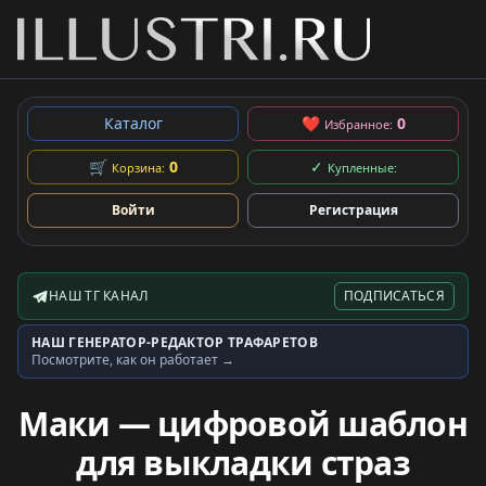
Каталог
❤
0
Избранное:
🛒
0
✓
Корзина:
Купленные:
Войти
Регистрация
НАШ ТГ КАНАЛ
ПОДПИСАТЬСЯ
Telegram-канал
НАШ ГЕНЕРАТОР-РЕДАКТОР ТРАФАРЕТОВ
Генератор трафаретов
Посмотрите, как он работает →
Маки — цифровой шаблон
для выкладки страз