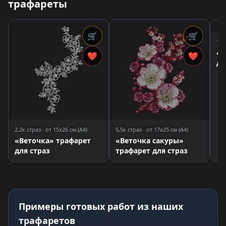
трафареты
🛒
🛒
1,9
«Ц
❤
❤
дл
2,2к страз · от 15x26 см (A4)
5,5к страз · от 17x25 см (A4)
«Веточка» трафарет
«Веточка сакуры»
для страз
трафарет для страз
Примеры готовых работ из наших
трафаретов