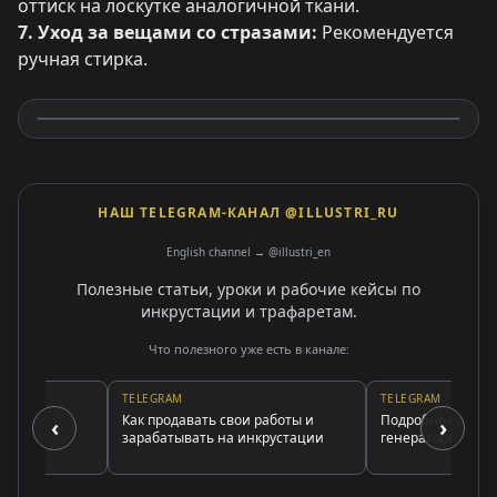
оттиск на лоскутке аналогичной ткани.
7. Уход за вещами со стразами:
Рекомендуется
ручная стирка.
НАШ TELEGRAM-КАНАЛ @ILLUSTRI_RU
English channel → @illustri_en
Полезные статьи, уроки и рабочие кейсы по
инкрустации и трафаретам.
Что полезного уже есть в канале:
TELEGRAM
TELEGRAM
ору
Как продавать свои работы и
Подробно о подписке
‹
›
ть
зарабатывать на инкрустации
генераторе трафаре