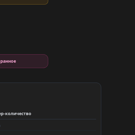
е
бранное
ер-количество
ь