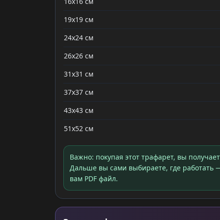
16x16 см
19x19 см
24x24 см
26x26 см
31x31 см
37x37 см
43x43 см
51x52 см
Важно: покупая этот трафарет, вы получае
Дальше вы сами выбираете, где работать —
вам PDF файл.