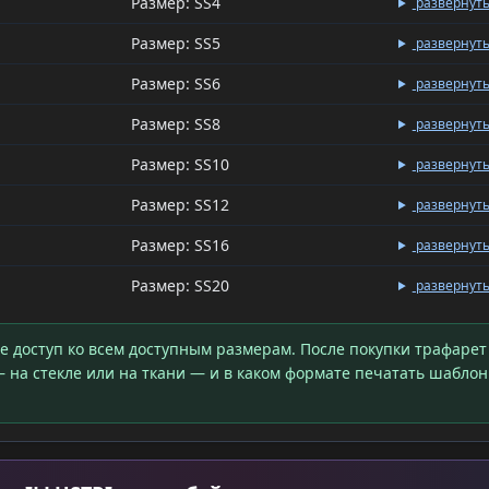
Размер: SS4
развернут
Размер: SS5
развернут
Размер: SS6
развернут
Размер: SS8
развернут
Размер: SS10
развернут
Размер: SS12
развернут
Размер: SS16
развернут
Размер: SS20
развернут
те доступ ко всем доступным размерам. После покупки трафарет
 на стекле или на ткани — и в каком формате печатать шаблон