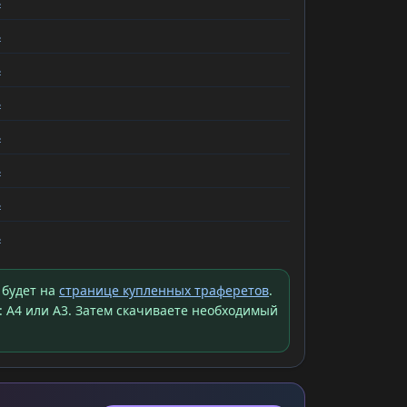
ь
ь
ь
ь
ь
ь
ь
ь
 будет на
странице купленных траферетов
.
: A4 или A3. Затем скачиваете необходимый