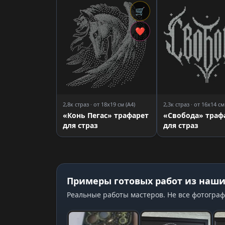
🛒
❤
2,8к страз · от 18x19 см (A4)
2,3к страз · от 16x14 см
«Конь Пегас» трафарет
«Свобода» траф
для страз
для страз
Примеры готовых работ из наши
Реальные работы мастеров. Не все фотограф