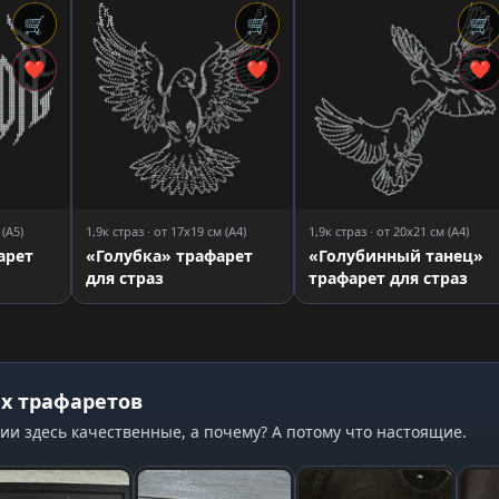
🛒
🛒
🛒
❤
❤
❤
 (A5)
1,9к страз · от 17x19 см (A4)
1,9к страз · от 20x21 см (A4)
арет
«Голубка» трафарет
«Голубинный танец»
для страз
трафарет для страз
х трафаретов
ии здесь качественные, а почему? А потому что настоящие.