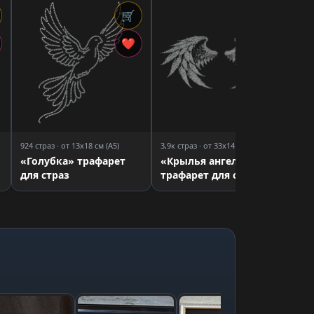
🛒
🛒
2,1
«К
❤
❤
тр
924 страз · от 13x18 см (A5)
3,9к страз · от 33x14 см (A3)
«Голубка» трафарет
«Крылья ангела»
для страз
трафарет для страз