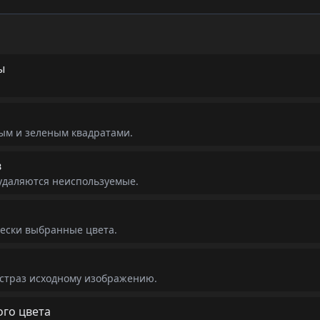
ы
ым и зеленым квадратами.
в
удаляются неиспользуемые.
чески выбранные цвета.
 страз исходному изображению.
го цвета