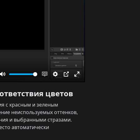
Mute
Enable
Settings
PIP
Enter
captions
fullscreen
оответствия цветов
ия с красным и зеленым
ение неиспользуемых оттенков,
ения и выбранными стразами.
место автоматически