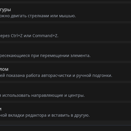
гуры
можно двигать стрелками или мышью.
через Ctrl+Z или Command+Z.
пересекающиеся при перемещении элемента.
олом
ей показана работа авторасчистки и ручной подгонки.
я использовать направляющие и центры.
и
ой вкладки редактора и вставить в другую.