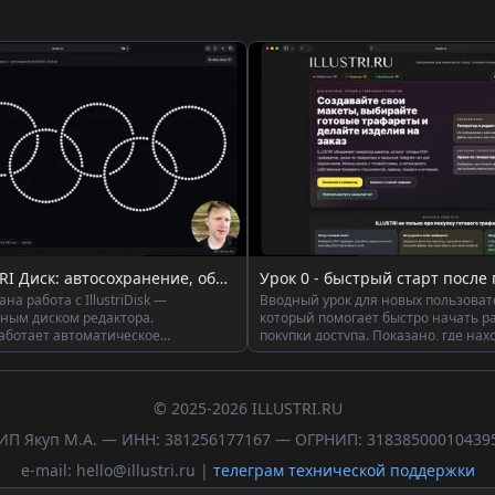
Урок 14 - ILLUSTRI Диск: автосохранение, облачный диск и восстановление файлов в редакторе стразовых трафаретов
на работа с IllustriDisk —
Вводный урок для новых пользователе
ным диском редактора.
который помогает быстро начать р
работает автоматическое
покупки доступа. Показано, где нах
ений, где…
ред…
© 2025-2026 ILLUSTRI.RU
ИП Якуп М.А. — ИНН: 381256177167 — ОГРНИП: 31838500010439
e-mail: hello@illustri.ru |
телеграм технической поддержки