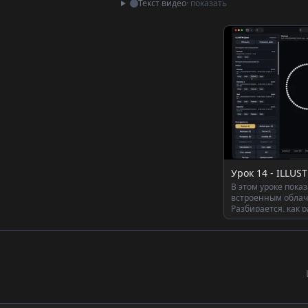
Текст видео
· показать
В этом уроке показа
встроенным облач
Разбирается, как 
сохранение измен