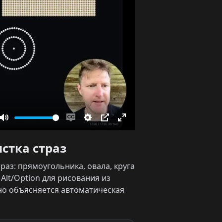
Mute
Enable
Settings
PIP
Enter
captions
fullscreen
истка страз
раз: прямоугольника, овала, круга
 Alt/Option для рисования из
но объясняется автоматическая