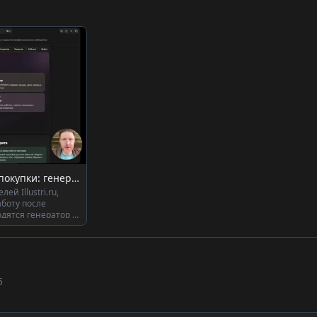
Урок 0 - быстрый старт после покупки: генератор, редактор и личный кабинет
й Illustri.ru,
аботу после
одятся генератор и
5