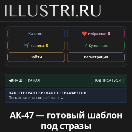
Каталог
❤
0
Избранное:
🛒
0
✓
Корзина:
Купленные:
Войти
Регистрация
НАШ ТГ КАНАЛ
ПОДПИСАТЬСЯ
Telegram-канал
НАШ ГЕНЕРАТОР-РЕДАКТОР ТРАФАРЕТОВ
Генератор трафаретов
Посмотрите, как он работает →
АК-47 — готовый шаблон
под стразы