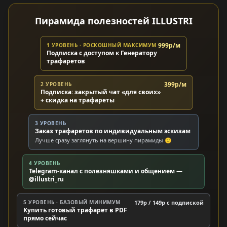
Пирамида полезностей ILLUSTRI
999р/м
1 УРОВЕНЬ · РОСКОШНЫЙ МАКСИМУМ
Подписка с доступом к Генератору
трафаретов
399р/м
2 УРОВЕНЬ
Подписка: закрытый чат «для своих»
+ скидка на трафареты
3 УРОВЕНЬ
Заказ трафаретов по индивидуальным эскизам
Лучше сразу заглянуть на вершину пирамиды 🙂
4 УРОВЕНЬ
Telegram-канал с полезняшками и общением —
@illustri_ru
5 УРОВЕНЬ · БАЗОВЫЙ МИНИМУМ
179р / 149р c подпиской
Купить готовый трафарет в PDF
прямо сейчас