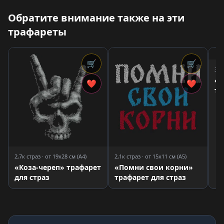
Обратите внимание также на эти
трафареты
🛒
🛒
3,8
«
❤
❤
тр
2,7к страз · от 19x28 см (A4)
2,1к страз · от 15x11 см (A5)
«Коза-череп» трафарет
«Помни свои корни»
для страз
трафарет для страз