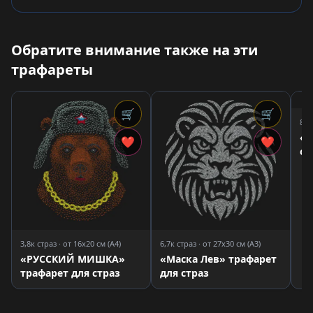
Обратите внимание также на эти
трафареты
🛒
🛒
8,0
«С
❤
❤
ор
дл
3,8к страз · от 16x20 см (A4)
6,7к страз · от 27x30 см (A3)
«РУССКИЙ МИШКА»
«Маска Лев» трафарет
трафарет для страз
для страз