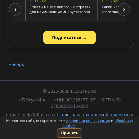
TELEGRAM
TELEGRAM
амма
Ответы на все вопросы о стразах
Какой клей использоват
‹
›
для начинающих инкрустаторов
голосование и выводы
Подписаться →
↑ Наверх
© 2025-2026 ILLUSTRI.RU
ИП Якуп М.А. — ИНН: 381256177167 — ОГРНИП:
318385000104395
e-mail: hello@illustri.ru |
телеграм технической поддержки
Используя сайт, вы принимаете
условия использования
и
обработку
Политика обработки персональных данных
cookies
.
Пользовательское соглашение
Принять