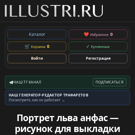
Каталог
❤
0
Избранное:
🛒
0
✓
Корзина:
Купленные:
Войти
Регистрация
НАШ ТГ КАНАЛ
ПОДПИСАТЬСЯ
Telegram-канал
НАШ ГЕНЕРАТОР-РЕДАКТОР ТРАФАРЕТОВ
Генератор трафаретов
Посмотрите, как он работает →
Портрет льва анфас —
рисунок для выкладки