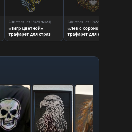
2,3к страз · от 15x24 см (A4)
2,8к страз · от 19x22 см (A4)
«Тигр цветной»
«Лев с короной»
трафарет для страз
трафарет для страз