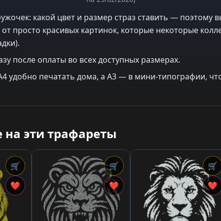
ужочек: какой цвет и размер страз ставить — поэтому в
 от просто красивых картинок, которые некоторые колле
дки).
азу после оплаты во всех доступных размерах.
: A4 удобно печатать дома, а A3 — в мини-типографии, 
 на эти трафареты
🛒
🛒
🛒
❤
❤
❤