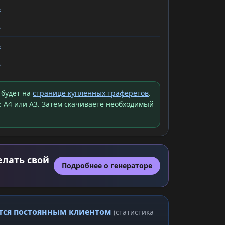
ь
ь
ь
ь
 будет на
странице купленных траферетов
.
: A4 или A3. Затем скачиваете необходимый
елать свой
Подробнее о генераторе
ится постоянным клиентом
(статистика