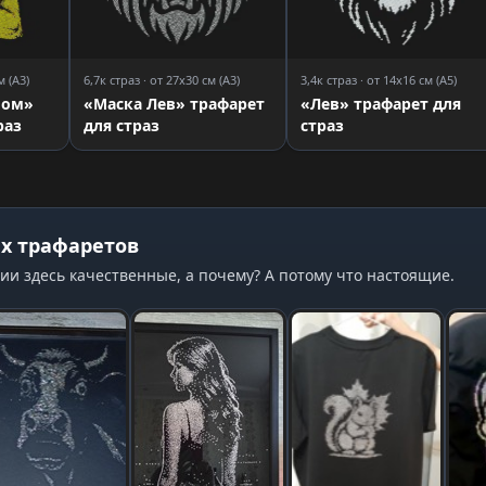
м (A3)
6,7к страз · от 27x30 см (A3)
3,4к страз · от 14x16 см (A5)
лом»
«Маска Лев» трафарет
«Лев» трафарет для
раз
для страз
страз
х трафаретов
ии здесь качественные, а почему? А потому что настоящие.