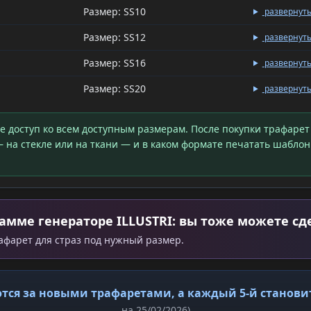
Размер: SS10
развернут
Размер: SS12
развернут
Размер: SS16
развернут
Размер: SS20
развернут
те доступ ко всем доступным размерам. После покупки трафарет
 на стекле или на ткани — и в каком формате печатать шаблон
амме генераторе ILLUSTRI: вы тоже можете сд
рафарет для страз под нужный размер.
тся за новыми трафаретами, а каждый 5-й станов
на 25/02/2026)