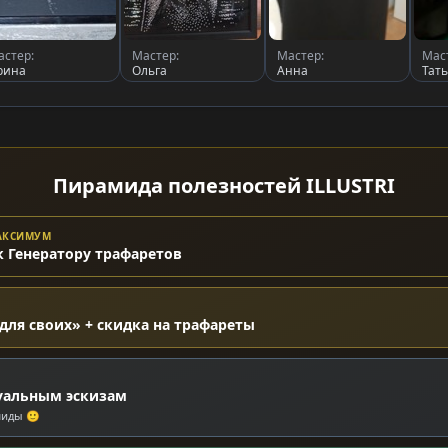
астер:
Мастер:
Мастер:
Мас
рина
Ольга
Анна
Тат
Пирамида полезностей ILLUSTRI
МАКСИМУМ
к Генератору трафаретов
для своих» + скидка на трафареты
уальным эскизам
миды 🙂