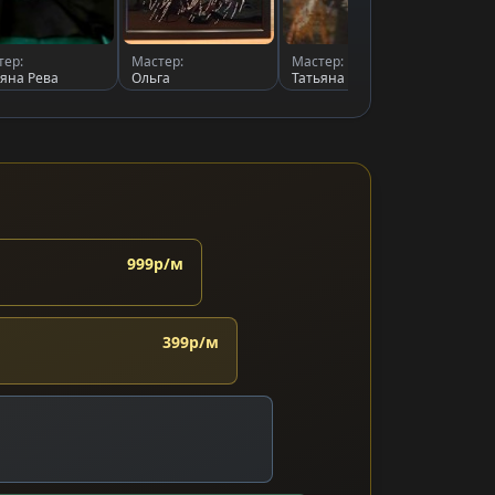
тер:
Мастер:
Мастер:
Масте
ьяна Рева
Ольга
Татьяна
Ольга
999р/м
399р/м