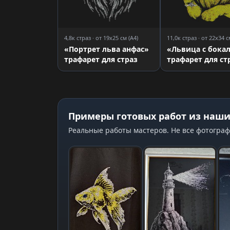
4,8к страз · от 19x25 см (A4)
11,0к страз · от 22x34 с
«Портрет льва анфас»
«Львица с бока
трафарет для страз
трафарет для ст
Примеры готовых работ из наши
Реальные работы мастеров. Не все фотограф