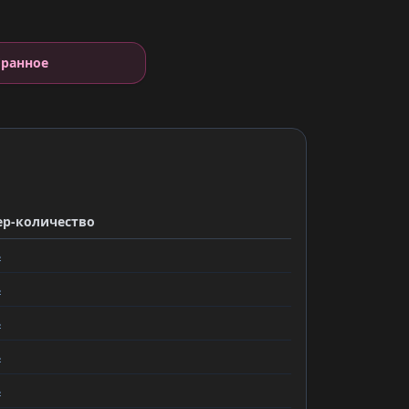
бранное
ер-количество
ь
ь
ь
ь
ь