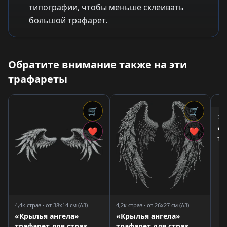
типографии, чтобы меньше склеивать
большой трафарет.
Обратите внимание также на эти
трафареты
🛒
🛒
2,1
«К
❤
❤
тр
4,4к страз · от 38x14 см (A3)
4,2к страз · от 26x27 см (A3)
«Крылья ангела»
«Крылья ангела»
трафарет для страз
трафарет для страз