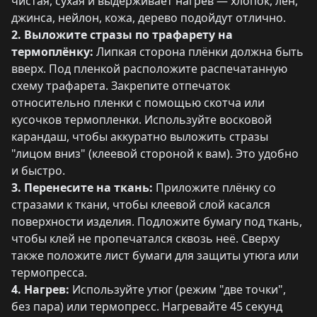
чистая, сухая и выдерживает нагрев — хлопок, лён,
джинса, нейлон, кожа, дерево подойдут отлично.
2. Выложите стразы по трафарету на
термоплёнку:
Липкая сторона плёнки должна быть
вверх. Под пленкой расположите распечатанную
схему трафарета. Закрепите отпечаток
относительно пленки с помощью скотча или
кусочков термопленки. Используйте восковой
карандаш, чтобы аккуратно выложить стразы
"лицом вниз" (клеевой стороной к вам). Это удобно
и быстро.
3. Перенесите на ткань:
Приложите плёнку со
стразами к ткани, чтобы клеевой слой касался
поверхности изделия. Подложите бумагу под ткань,
чтобы клей не пропечатался сквозь неё. Сверху
также положите лист бумаги для защиты утюга или
термопресса.
4. Нагрев:
Используйте утюг (режим "две точки",
без пара) или термопресс. Нагревайте 45 секунд