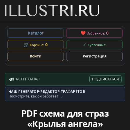
Каталог
❤
0
Избранное:
🛒
0
✓
Корзина:
Купленные:
Войти
Регистрация
НАШ ТГ КАНАЛ
ПОДПИСАТЬСЯ
Telegram-канал
НАШ ГЕНЕРАТОР-РЕДАКТОР ТРАФАРЕТОВ
Генератор трафаретов
Посмотрите, как он работает →
PDF схема для страз
«Крылья ангела»