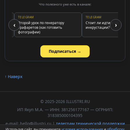
Что полезного уже есть в канале:
TELEGRAM
TELEGRAM
Второй урок по генератору
Стоит ли идти в школу
‹
›
трафаретов (как готовить
инкрустации?
фотографии)
Подписаться →
↑ Наверх
© 2025-2026 ILLUSTRI.RU
ИП Якуп М.А. — ИНН: 381256177167 — ОГРНИП:
318385000104395
e-mail: hello@illustri.ru |
телеграм технической поддержки
Используя сайт, вы принимаете
условия использования
и
обработку