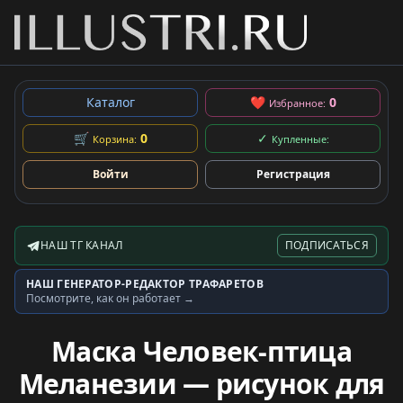
Каталог
❤
0
Избранное:
🛒
0
✓
Корзина:
Купленные:
Войти
Регистрация
НАШ ТГ КАНАЛ
ПОДПИСАТЬСЯ
Telegram-канал
НАШ ГЕНЕРАТОР-РЕДАКТОР ТРАФАРЕТОВ
Генератор трафаретов
Посмотрите, как он работает →
Маска Человек-птица
Меланезии — рисунок для