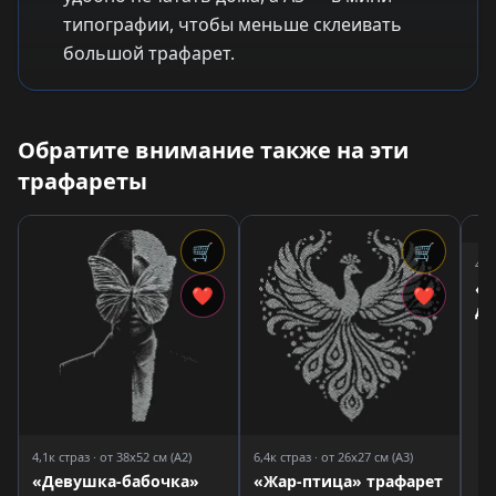
типографии, чтобы меньше склеивать
большой трафарет.
Обратите внимание также на эти
трафареты
🛒
🛒
4,4
«А
❤
❤
дл
4,1к страз · от 38x52 см (A2)
6,4к страз · от 26x27 см (A3)
«Девушка-бабочка»
«Жар-птица» трафарет