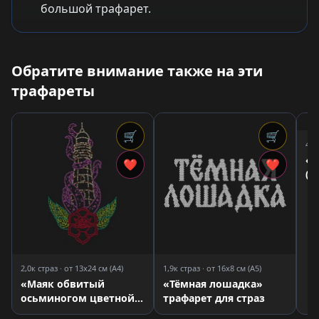
большой трафарет.
Обратите внимание также на эти
трафареты
🛒
🛒
4,8
«Д
❤
❤
(Я
тр
2,0к страз · от 13x24 см (A4)
1,9к страз · от 16x8 см (A5)
«Маяк обвитый
«Тёмная лошадка»
осьминогом цветной»
трафарет для страз
трафарет для страз