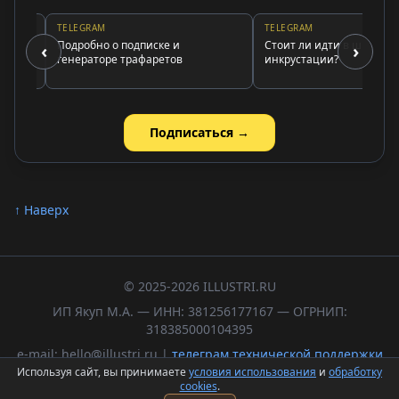
TELEGRAM
TELEGRAM
х
Подробно о подписке и
Стоит ли идти в школу
‹
›
в
генераторе трафаретов
инкрустации?
Подписаться →
↑ Наверх
© 2025-2026 ILLUSTRI.RU
ИП Якуп М.А. — ИНН: 381256177167 — ОГРНИП:
318385000104395
e-mail: hello@illustri.ru |
телеграм технической поддержки
Используя сайт, вы принимаете
условия использования
и
обработку
Политика обработки персональных данных
cookies
.
Пользовательское соглашение