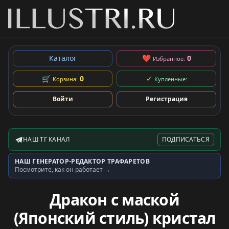
Каталог
❤
0
Избранное:
🛒
0
✓
Корзина:
Купленные:
Войти
Регистрация
НАШ ТГ КАНАЛ
ПОДПИСАТЬСЯ
Telegram-канал
НАШ ГЕНЕРАТОР-РЕДАКТОР ТРАФАРЕТОВ
Генератор трафаретов
Посмотрите, как он работает →
Дракон с маской
(Японский стиль) кристал