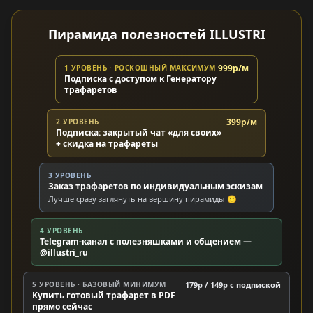
Пирамида полезностей ILLUSTRI
999р/м
1 УРОВЕНЬ · РОСКОШНЫЙ МАКСИМУМ
Подписка с доступом к Генератору
трафаретов
399р/м
2 УРОВЕНЬ
Подписка: закрытый чат «для своих»
+ скидка на трафареты
3 УРОВЕНЬ
Заказ трафаретов по индивидуальным эскизам
Лучше сразу заглянуть на вершину пирамиды 🙂
4 УРОВЕНЬ
Telegram-канал с полезняшками и общением —
@illustri_ru
5 УРОВЕНЬ · БАЗОВЫЙ МИНИМУМ
179р / 149р c подпиской
Купить готовый трафарет в PDF
прямо сейчас