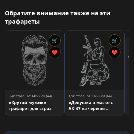
Обратите внимание также на эти
трафареты
🛒
🛒
2,2
«Д
❤
❤
(К
дл
3,4к страз · от 14x27 см (A4)
1,9к страз · от 13x22 см (A4)
«Крутой мужик»
«Девушка в маске с
трафарет для страз
АК-47 на черепе»
трафарет для страз