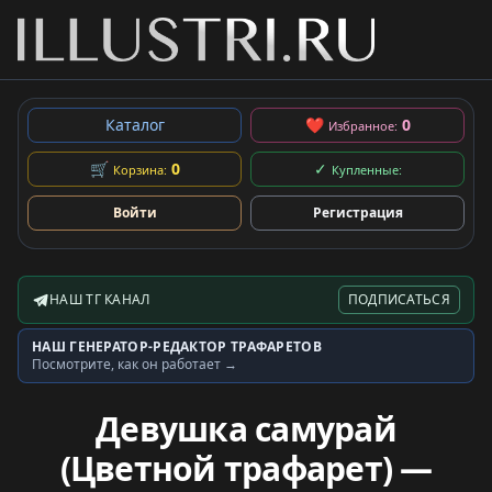
Каталог
❤
0
Избранное:
🛒
0
✓
Корзина:
Купленные:
Войти
Регистрация
НАШ ТГ КАНАЛ
ПОДПИСАТЬСЯ
Telegram-канал
НАШ ГЕНЕРАТОР-РЕДАКТОР ТРАФАРЕТОВ
Генератор трафаретов
Посмотрите, как он работает →
Девушка самурай
(Цветной трафарет) —