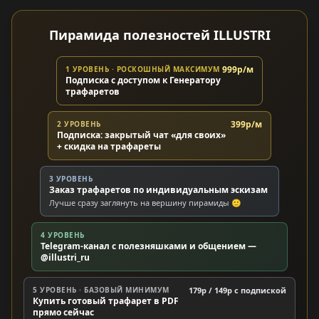
Пирамида полезностей ILLUSTRI
999р/м
1 УРОВЕНЬ · РОСКОШНЫЙ МАКСИМУМ
Подписка с доступом к Генератору
трафаретов
399р/м
2 УРОВЕНЬ
Подписка: закрытый чат «для своих»
+ скидка на трафареты
3 УРОВЕНЬ
Заказ трафаретов по индивидуальным эскизам
Лучше сразу заглянуть на вершину пирамиды 🙂
4 УРОВЕНЬ
Telegram-канал с полезняшками и общением —
@illustri_ru
5 УРОВЕНЬ · БАЗОВЫЙ МИНИМУМ
179р / 149р c подпиской
Купить готовый трафарет в PDF
прямо сейчас