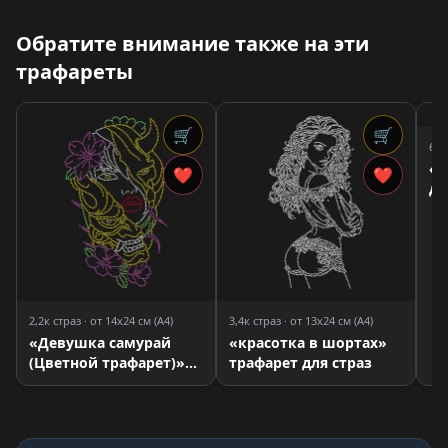
Обратите внимание также на эти
трафареты
🛒
🛒
6,6
«Д
❤
❤
дл
2,2к страз · от 14x24 см (A4)
3,4к страз · от 13x24 см (A4)
«Девушка самурай
«красотка в шортах»
(Цветной трафарет)»
трафарет для страз
трафарет для страз