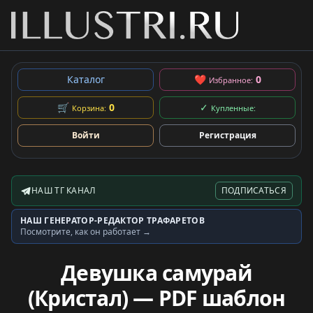
Каталог
❤
0
Избранное:
🛒
0
✓
Корзина:
Купленные:
Войти
Регистрация
НАШ ТГ КАНАЛ
ПОДПИСАТЬСЯ
Telegram-канал
НАШ ГЕНЕРАТОР-РЕДАКТОР ТРАФАРЕТОВ
Генератор трафаретов
Посмотрите, как он работает →
Девушка самурай
(Кристал) — PDF шаблон