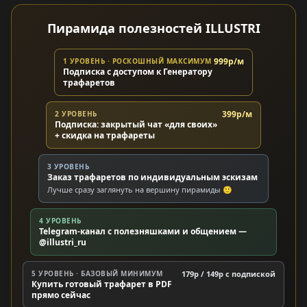
Пирамида полезностей ILLUSTRI
999р/м
1 УРОВЕНЬ · РОСКОШНЫЙ МАКСИМУМ
Подписка с доступом к Генератору
трафаретов
399р/м
2 УРОВЕНЬ
Подписка: закрытый чат «для своих»
+ скидка на трафареты
3 УРОВЕНЬ
Заказ трафаретов по индивидуальным эскизам
Лучше сразу заглянуть на вершину пирамиды 🙂
4 УРОВЕНЬ
Telegram-канал с полезняшками и общением —
@illustri_ru
5 УРОВЕНЬ · БАЗОВЫЙ МИНИМУМ
179р / 149р c подпиской
Купить готовый трафарет в PDF
прямо сейчас