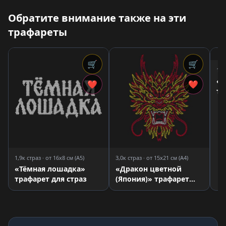
Обратите внимание также на эти
трафареты
🛒
🛒
1,0
«З
❤
❤
тр
1,9к страз · от 16x8 см (A5)
3,0к страз · от 15x21 см (A4)
«Тёмная лошадка»
«Дракон цветной
трафарет для страз
(Япония)» трафарет
для страз