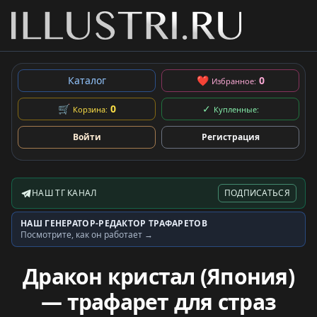
Каталог
❤
0
Избранное:
🛒
0
✓
Корзина:
Купленные:
Войти
Регистрация
НАШ ТГ КАНАЛ
ПОДПИСАТЬСЯ
Telegram-канал
НАШ ГЕНЕРАТОР-РЕДАКТОР ТРАФАРЕТОВ
Генератор трафаретов
Посмотрите, как он работает →
Дракон кристал (Япония)
— трафарет для страз