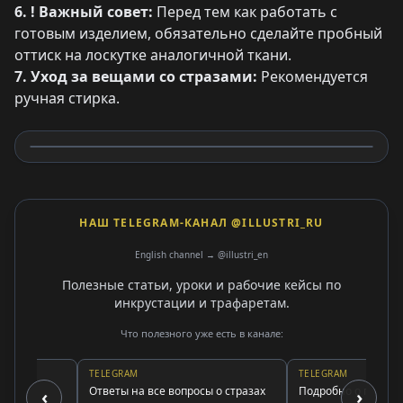
6. ! Важный совет:
Перед тем как работать с
готовым изделием, обязательно сделайте пробный
оттиск на лоскутке аналогичной ткани.
7. Уход за вещами со стразами:
Рекомендуется
ручная стирка.
НАШ TELEGRAM-КАНАЛ @ILLUSTRI_RU
English channel → @illustri_en
Полезные статьи, уроки и рабочие кейсы по
инкрустации и трафаретам.
Что полезного уже есть в канале:
TELEGRAM
TELEGRAM
ы и
Ответы на все вопросы о стразах
Подробно о подписке и
‹
›