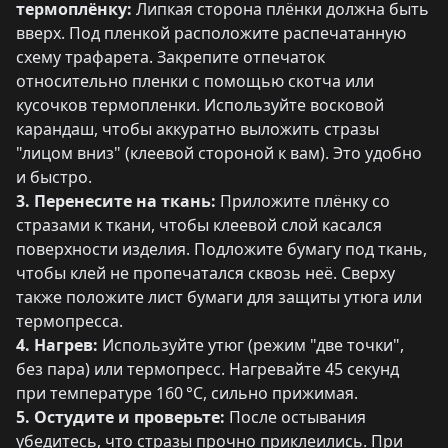
термоплёнку:
Липкая сторона плёнки должна быть
вверх. Под пленкой расположите распечатанную
схему трафарета. Закрепите отпечаток
относительно пленки с помощью скотча или
кусочков термопленки. Используйте восковой
карандаш, чтобы аккуратно выложить стразы
"лицом вниз" (клеевой стороной к вам). Это удобно
и быстро.
3. Перенесите на ткань:
Приложите плёнку со
стразами к ткани, чтобы клеевой слой касался
поверхности изделия. Подложите бумагу под ткань,
чтобы клей не пропечатался сквозь неё. Сверху
также положите лист бумаги для защиты утюга или
термопресса.
4. Нагрев:
Используйте утюг (режим "две точки",
без пара) или термопресс. Нагревайте 45 секунд
при температуре 160 °C, сильно прижимая.
5. Остудите и проверьте:
После остывания
убедитесь, что стразы прочно приклеились. При