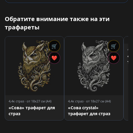
Обратите внимание также на эти
трафареты
🛒
🛒
4,7
«Р
❤
❤
тр
4,4к страз · от 18x27 см (A4)
4,4к страз · от 18x27 см (A4)
«Сова» трафарет для
«Сова crystal»
страз
трафарет для страз