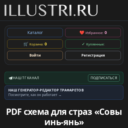
Каталог
❤
0
Избранное:
🛒
0
✓
Корзина:
Купленные:
Войти
Регистрация
НАШ ТГ КАНАЛ
ПОДПИСАТЬСЯ
Telegram-канал
НАШ ГЕНЕРАТОР-РЕДАКТОР ТРАФАРЕТОВ
Генератор трафаретов
Посмотрите, как он работает →
PDF схема для страз «Совы
инь-янь»