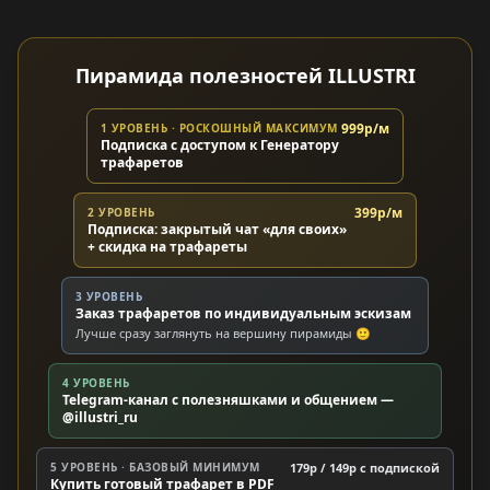
Пирамида полезностей ILLUSTRI
999р/м
1 УРОВЕНЬ · РОСКОШНЫЙ МАКСИМУМ
Подписка с доступом к Генератору
трафаретов
399р/м
2 УРОВЕНЬ
Подписка: закрытый чат «для своих»
+ скидка на трафареты
3 УРОВЕНЬ
Заказ трафаретов по индивидуальным эскизам
Лучше сразу заглянуть на вершину пирамиды 🙂
4 УРОВЕНЬ
Telegram-канал с полезняшками и общением —
@illustri_ru
5 УРОВЕНЬ · БАЗОВЫЙ МИНИМУМ
179р / 149р c подпиской
Купить готовый трафарет в PDF