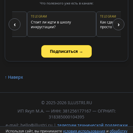
Что полезного уже есть в канале:
TELEGRAM
TELEGRAM
ты и
Стоит ли идти в школу
Как сделать надпись 
‹
›
тации
инкрустации?
просто
Подписаться →
↑ Наверх
© 2025-2026 ILLUSTRI.RU
ИП Якуп М.А. — ИНН: 381256177167 — ОГРНИП:
318385000104395
e-mail: hello@illustri.ru |
телеграм технической поддержки
Используя сайт, вы принимаете
условия использования
и
обработку