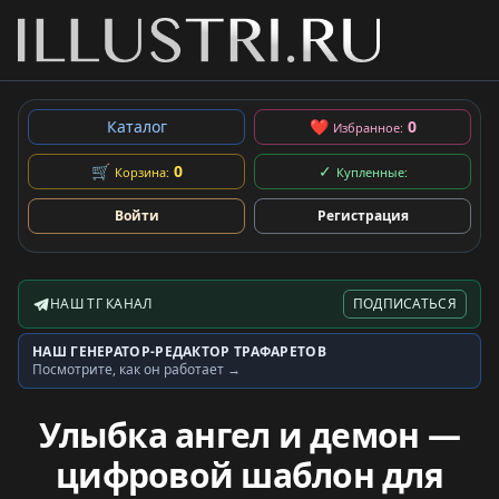
Каталог
❤
0
Избранное:
🛒
0
✓
Корзина:
Купленные:
Войти
Регистрация
НАШ ТГ КАНАЛ
ПОДПИСАТЬСЯ
Telegram-канал
НАШ ГЕНЕРАТОР-РЕДАКТОР ТРАФАРЕТОВ
Генератор трафаретов
Посмотрите, как он работает →
Улыбка ангел и демон —
цифровой шаблон для