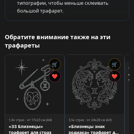
типографии, чтобы меньше склеивать
большой трафарет.
Обратите внимание также на эти
трафареты
🛒
🛒
4,1
«Д
❤
❤
тр
1,0к страз · от 17x23 см (A4)
3,5к страз · от 24x28 см (A3)
«ЗЗ Близнецы»
«Близнецы знак
трафарет для страз
зодиака» трафарет для