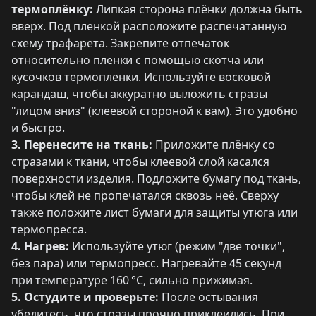
термоплёнку:
Липкая сторона плёнки должна быть
вверх. Под пленкой расположите распечатанную
схему трафарета. Закрепите отпечаток
относительно пленки с помощью скотча или
кусочков термопленки. Используйте восковой
карандаш, чтобы аккуратно выложить стразы
"лицом вниз" (клеевой стороной к вам). Это удобно
и быстро.
3. Перенесите на ткань:
Приложите плёнку со
стразами к ткани, чтобы клеевой слой касался
поверхности изделия. Подложите бумагу под ткань,
чтобы клей не пропечатался сквозь неё. Сверху
также положите лист бумаги для защиты утюга или
термопресса.
4. Нагрев:
Используйте утюг (режим "две точки",
без пара) или термопресс. Нагревайте 45 секунд
при температуре 160 °C, сильно прижимая.
5. Остудите и проверьте:
После остывания
убедитесь, что стразы прочно приклеились. При