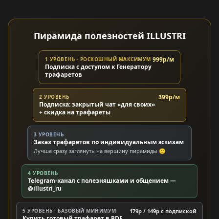
Пирамида полезностей ILLUSTRI
999р/м
1 УРОВЕНЬ · РОСКОШНЫЙ МАКСИМУМ
Подписка с доступом к Генератору
трафаретов
399р/м
2 УРОВЕНЬ
Подписка: закрытый чат «для своих»
+ скидка на трафареты
3 УРОВЕНЬ
Заказ трафаретов по индивидуальным эскизам
Лучше сразу заглянуть на вершину пирамиды 🙂
4 УРОВЕНЬ
Telegram-канал с полезняшками и общением —
@illustri_ru
5 УРОВЕНЬ · БАЗОВЫЙ МИНИМУМ
179р / 149р c подпиской
Купить готовый трафарет в PDF