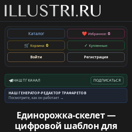
Каталог
❤
0
Избранное:
🛒
0
✓
Корзина:
Купленные:
Войти
Регистрация
НАШ ТГ КАНАЛ
ПОДПИСАТЬСЯ
Telegram-канал
НАШ ГЕНЕРАТОР-РЕДАКТОР ТРАФАРЕТОВ
Генератор трафаретов
Посмотрите, как он работает →
Единорожка-скелет —
цифровой шаблон для