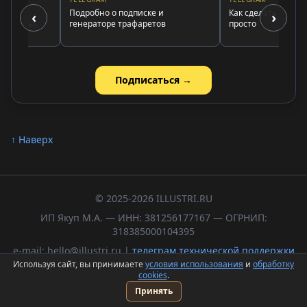
ру
Подробно о подписке и
Как сделать надпись 
‹
›
ципы)
генераторе трафаретов
просто
Подписаться →
↑ Наверх
© 2025-2026 ILLUSTRI.RU
ИП Якуп М.А. — ИНН: 381256177167 — ОГРНИП:
318385000104395
e-mail: hello@illustri.ru |
телеграм технической поддержки
Используя сайт, вы принимаете
условия использования
и
обработку
Политика обработки персональных данных
cookies
.
Пользовательское соглашение
Принять