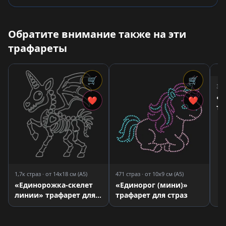
Обратите внимание также на эти
трафареты
🛒
🛒
3,0
«Е
❤
❤
тр
1,7к страз · от 14x18 см (A5)
471 страз · от 10x9 см (A5)
«Единорожка-скелет
«Единорог (мини)»
линии» трафарет для
трафарет для страз
страз