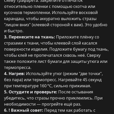
схему трафарета. Закрепите отпечаток
относительно пленки с помощью скотча или
кусочков термопленки. Используйте восковой
карандаш, чтобы аккуратно выложить стразы
"лицом вниз" (клеевой стороной к вам). Это удобно
и быстро.
3. Перенесите на ткань:
Приложите плёнку со
стразами к ткани, чтобы клеевой слой касался
поверхности изделия. Подложите бумагу под ткань,
чтобы клей не пропечатался сквозь неё. Сверху
также положите лист бумаги для защиты утюга или
термопресса.
4. Нагрев:
Используйте утюг (режим "две точки",
без пара) или термопресс. Нагревайте 45 секунд
при температуре 160 °C, сильно прижимая.
5. Остудите и проверьте:
После остывания
убедитесь, что стразы прочно приклеились. При
необходимости — прогрейте ещё раз.
6. ! Важный совет:
Перед тем как работать с