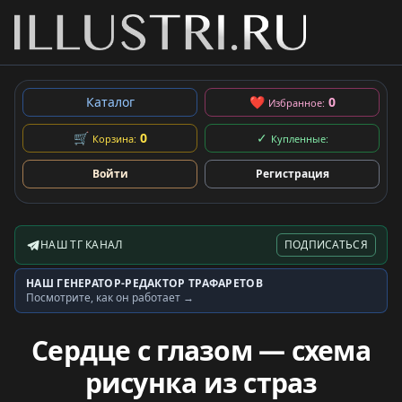
Каталог
❤
0
Избранное:
🛒
0
✓
Корзина:
Купленные:
Войти
Регистрация
НАШ ТГ КАНАЛ
ПОДПИСАТЬСЯ
Telegram-канал
НАШ ГЕНЕРАТОР-РЕДАКТОР ТРАФАРЕТОВ
Генератор трафаретов
Посмотрите, как он работает →
Сердце с глазом — схема
рисунка из страз