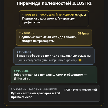
Пирамида полезностей ILLUSTRI
999р/м
1 УРОВЕНЬ · РОСКОШНЫЙ МАКСИМУМ
Подписка с доступом к Генератору
трафаретов
399р/м
2 УРОВЕНЬ
Подписка: закрытый чат «для своих»
+ скидка на трафареты
3 УРОВЕНЬ
Заказ трафаретов по индивидуальным эскизам
Лучше сразу заглянуть на вершину пирамиды 🙂
4 УРОВЕНЬ
Telegram-канал с полезняшками и общением —
@illustri_ru
5 УРОВЕНЬ · БАЗОВЫЙ МИНИМУМ
179р / 149р c подпиской
Купить готовый трафарет в PDF
прямо сейчас