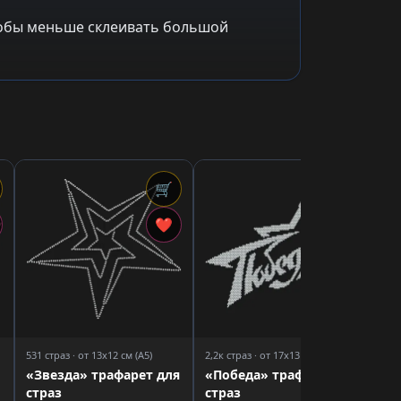
чтобы меньше склеивать большой
🛒
🛒
5,2
«Д
❤
❤
тр
531 страз · от 13x12 см (A5)
2,2к страз · от 17x13 см (A5)
«Звезда» трафарет для
«Победа» трафарет для
страз
страз