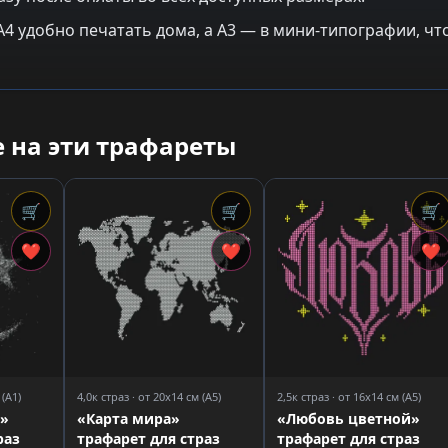
: A4 удобно печатать дома, а A3 — в мини-типографии, 
 на эти трафареты
🛒
🛒
🛒
❤
❤
❤
 (A1)
4,0к страз · от 20x14 см (A5)
2,5к страз · от 16x14 см (A5)
а»
«Карта мира»
«Любовь цветной»
раз
трафарет для страз
трафарет для страз