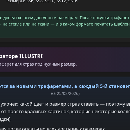
Размеры: SS6, SS8, SS10, SS12, SS16
те доступ ко всем доступным размерам. После покупки трафарет
 на стекле или на ткани — и в каком формате печатать шаблон
раторе ILLUSTRI
рафарет для страз под нужный размер.
тся за новыми трафаретами, а каждый 5-й станов
на 25/02/2026)
ужочек: какой цвет и размер страз ставить — поэтому в
 от просто красивых картинок, которые некоторые колле
дки).
азу после оплаты во всех доступных размерах.