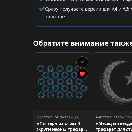
✔
Сразу получаете версии для A4 и A3
трафарет.
Обратите внимание также
🛒
❤
3,7к страз · от 26x17 см (A4)
4,4к страз · от 55x62 см
«Паттерн из страз 4
«Месяц и звезд
(Круги неон)» трафарет
трафарет для ст