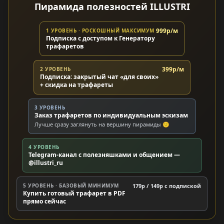
Пирамида полезностей ILLUSTRI
999р/м
1 УРОВЕНЬ · РОСКОШНЫЙ МАКСИМУМ
Подписка с доступом к Генератору
трафаретов
399р/м
2 УРОВЕНЬ
Подписка: закрытый чат «для своих»
+ скидка на трафареты
3 УРОВЕНЬ
Заказ трафаретов по индивидуальным эскизам
Лучше сразу заглянуть на вершину пирамиды 🙂
4 УРОВЕНЬ
Telegram-канал с полезняшками и общением —
@illustri_ru
5 УРОВЕНЬ · БАЗОВЫЙ МИНИМУМ
179р / 149р c подпиской
Купить готовый трафарет в PDF
прямо сейчас