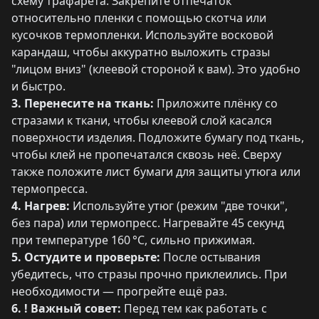
схему трафарета. Закрепите отпечаток
относительно пленки с помощью скотча или
кусочков термопленки. Используйте восковой
карандаш, чтобы аккуратно выложить стразы
"лицом вниз" (клеевой стороной к вам). Это удобно
и быстро.
3. Перенесите на ткань:
Приложите плёнку со
стразами к ткани, чтобы клеевой слой касался
поверхности изделия. Подложите бумагу под ткань,
чтобы клей не пропечатался сквозь неё. Сверху
также положите лист бумаги для защиты утюга или
термопресса.
4. Нагрев:
Используйте утюг (режим "две точки",
без пара) или термопресс. Нагревайте 45 секунд
при температуре 160 °C, сильно прижимая.
5. Остудите и проверьте:
После остывания
убедитесь, что стразы прочно приклеились. При
необходимости — прогрейте ещё раз.
6. ! Важный совет:
Перед тем как работать с