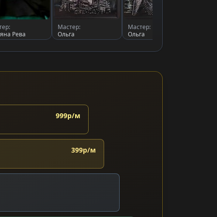
тер:
Мастер:
Мастер:
Масте
ьяна Рева
Ольга
Ольга
Алекс
999р/м
399р/м