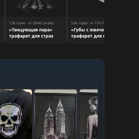
1,9к страз · от 33x42 см (A2)
5,6к страз · от 17x11 см (A5)
«Танцующая пара»
«Губы с жвачкой»
трафарет для страз
трафарет для страз