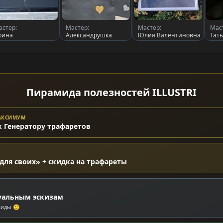
астер:
Мастер:
Мастер:
Мас
рина
Александрушка
Юлия Валентиновна
Тат
Пирамида полезностей ILLUSTRI
МАКСИМУМ
к Генератору трафаретов
для своих» + скидка на трафареты
уальным эскизам
миды 🙂