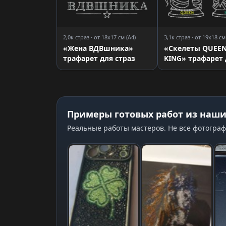
2,0к страз · от 18x17 см (A4)
3,1к страз · от 19x18 см
«Жена ВДВшника»
«Cкелеты QUEEN 
трафарет для страз
KING» трафарет 
страз
Примеры готовых работ из наши
Реальные работы мастеров. Не все фотограф