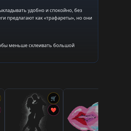
ыкладывать удобно и спокойно, без
ги предлагают как «трафареты», но они
чтобы меньше склеивать большой
🛒
🛒
2,8
«Г
❤
❤
яз
ст