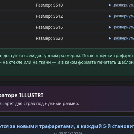
Размер: SS10
развернут
Размер: SS12
развернут
Размер: SS16
развернут
Размер: SS20
развернут
те доступ ко всем доступным размерам. После покупки трафарет
 на стекле или на ткани — и в каком формате печатать шаблон
аторе ILLUSTRI
рафарет для страз под нужный размер.
тся за новыми трафаретами, а каждый 5-й станов
на 25/02/2026)