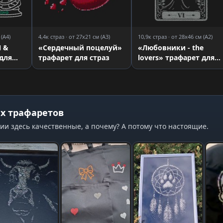
 (A4)
4,4к страз · от 27x21 см (A3)
10,9к страз · от 28x46 см (A2)
&
«Сердечный поцелуй»
«Любовники - the
для
трафарет для страз
lovers» трафарет для
страз
х трафаретов
ии здесь качественные, а почему? А потому что настоящие.