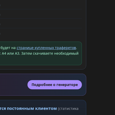
ь
ь
ь
ь
 будет на
странице купленных траферетов
.
: A4 или A3. Затем скачиваете необходимый
Подробнее о генераторе
ится постоянным клиентом
(статистика