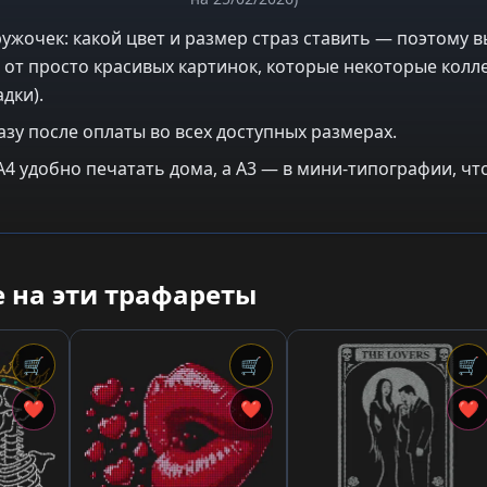
ужочек: какой цвет и размер страз ставить — поэтому в
 от просто красивых картинок, которые некоторые колле
дки).
азу после оплаты во всех доступных размерах.
: A4 удобно печатать дома, а A3 — в мини-типографии, 
 на эти трафареты
🛒
🛒
🛒
❤
❤
❤