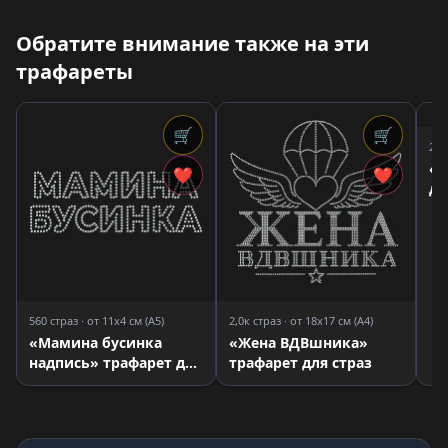
Обратите внимание также на эти
трафареты
🛒
🛒
2,5
«Л
❤
❤
дл
560 страз · от 11x4 см (A5)
2,0к страз · от 18x17 см (A4)
«Мамина бусинка
«Жена ВДВшника»
надпись» трафарет для
трафарет для страз
страз