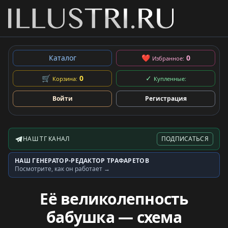
Каталог
❤
0
Избранное:
🛒
0
✓
Корзина:
Купленные:
Войти
Регистрация
НАШ ТГ КАНАЛ
ПОДПИСАТЬСЯ
Telegram-канал
НАШ ГЕНЕРАТОР-РЕДАКТОР ТРАФАРЕТОВ
Генератор трафаретов
Посмотрите, как он работает →
Её великолепность
бабушка — схема