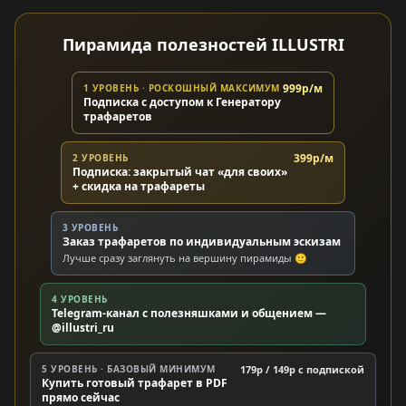
Пирамида полезностей ILLUSTRI
999р/м
1 УРОВЕНЬ · РОСКОШНЫЙ МАКСИМУМ
Подписка с доступом к Генератору
трафаретов
399р/м
2 УРОВЕНЬ
Подписка: закрытый чат «для своих»
+ скидка на трафареты
3 УРОВЕНЬ
Заказ трафаретов по индивидуальным эскизам
Лучше сразу заглянуть на вершину пирамиды 🙂
4 УРОВЕНЬ
Telegram-канал с полезняшками и общением —
@illustri_ru
5 УРОВЕНЬ · БАЗОВЫЙ МИНИМУМ
179р / 149р c подпиской
Купить готовый трафарет в PDF
прямо сейчас