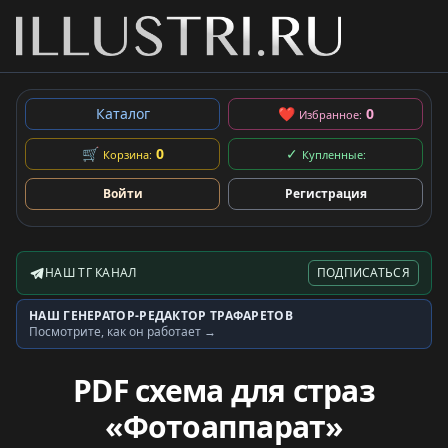
Каталог
❤
0
Избранное:
🛒
0
✓
Корзина:
Купленные:
Войти
Регистрация
НАШ ТГ КАНАЛ
ПОДПИСАТЬСЯ
Telegram-канал
НАШ ГЕНЕРАТОР-РЕДАКТОР ТРАФАРЕТОВ
Генератор трафаретов
Посмотрите, как он работает →
PDF схема для страз
«Фотоаппарат»