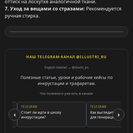
оттиск на лоскутке аналогичной ткани.
7. Уход за вещами со стразами:
Рекомендуется
ручная стирка.
НАШ TELEGRAM-КАНАЛ @ILLUSTRI_RU
English channel → @illustri_en
Полезные статьи, уроки и рабочие кейсы по
инкрустации и трафаретам.
Что полезного уже есть в канале:
TELEGRAM
TELEGRAM
Стоит ли идти в школу
Как выглядит наша програ
‹
›
инкрустации?
для генерации трафаретов