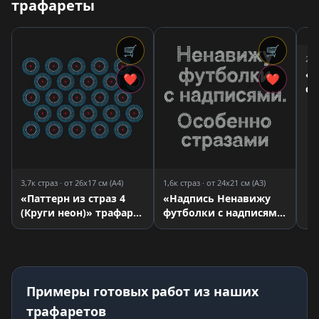
трафареты
🛒
🛒
2,1
«З
❤
❤
ст
3,7к страз · от 26x17 см (A4)
1,6к страз · от 24x21 см (A3)
«Паттерн из страз 4
«Надпись Ненавижу
(Круги неон)» трафарет
футболки с надписями.
для страз
Особенно странами»
трафарет для страз
Примеры готовых работ из наших
трафаретов