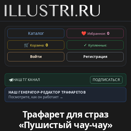
Каталог
❤
0
Избранное:
🛒
0
✓
Корзина:
Купленные:
Войти
Регистрация
НАШ ТГ КАНАЛ
ПОДПИСАТЬСЯ
Telegram-канал
НАШ ГЕНЕРАТОР-РЕДАКТОР ТРАФАРЕТОВ
Генератор трафаретов
Посмотрите, как он работает →
Трафарет для страз
«Пушистый чау-чау»