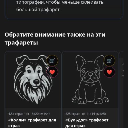
типографии, чтобы меньше склеивать
большой трафарет.
Обратите внимание также на эти
трафареты
🛒
🛒
4,1
«В
❤
❤
тр
4,5к страз · от 15x20 см (A4)
525 страз · от 11x14 см (A5)
«Колли» трафарет для
«Бульдог» трафарет
страз
для страз