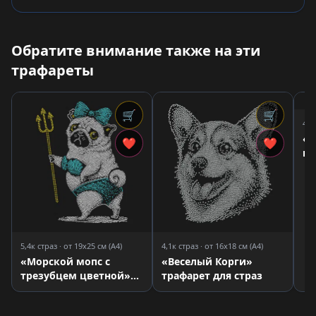
Обратите внимание также на эти
трафареты
🛒
🛒
4,0
«Т
❤
❤
цв
дл
5,4к страз · от 19x25 см (A4)
4,1к страз · от 16x18 см (A4)
«Морской мопс с
«Веселый Корги»
трезубцем цветной»
трафарет для страз
трафарет для страз