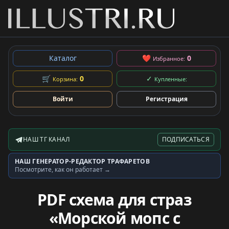
Каталог
❤
0
Избранное:
🛒
0
✓
Корзина:
Купленные:
Войти
Регистрация
НАШ ТГ КАНАЛ
ПОДПИСАТЬСЯ
Telegram-канал
НАШ ГЕНЕРАТОР-РЕДАКТОР ТРАФАРЕТОВ
Генератор трафаретов
Посмотрите, как он работает →
PDF схема для страз
«Морской мопс с