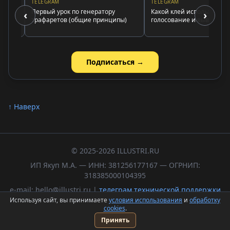
TELEGRAM
TELEGRAM
Первый урок по генератору
Какой клей использовать:
‹
›
трафаретов (общие принципы)
голосование и выводы
Подписаться →
↑ Наверх
© 2025-2026 ILLUSTRI.RU
ИП Якуп М.А. — ИНН: 381256177167 — ОГРНИП:
318385000104395
e-mail: hello@illustri.ru |
телеграм технической поддержки
Используя сайт, вы принимаете
условия использования
и
обработку
Политика обработки персональных данных
cookies
.
Пользовательское соглашение
Принять