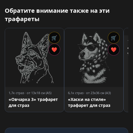
Обратите внимание также на эти
трафареты
🛒
🛒
1,3
«Ч
❤
❤
тр
1,7к страз · от 13x18 см (A5)
6,1к страз · от 23x36 см (A3)
«Овчарка 3» трафарет
«Хаски на стиле»
для страз
трафарет для страз