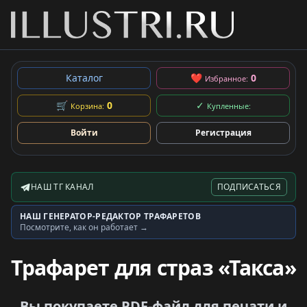
Каталог
❤
0
Избранное:
🛒
0
✓
Корзина:
Купленные:
Войти
Регистрация
НАШ ТГ КАНАЛ
ПОДПИСАТЬСЯ
Telegram-канал
НАШ ГЕНЕРАТОР-РЕДАКТОР ТРАФАРЕТОВ
Генератор трафаретов
Посмотрите, как он работает →
Трафарет для страз «Такса»
Вы покупаете PDF-файл для печати и