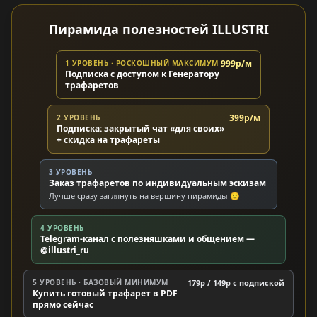
Пирамида полезностей ILLUSTRI
999р/м
1 УРОВЕНЬ · РОСКОШНЫЙ МАКСИМУМ
Подписка с доступом к Генератору
трафаретов
399р/м
2 УРОВЕНЬ
Подписка: закрытый чат «для своих»
+ скидка на трафареты
3 УРОВЕНЬ
Заказ трафаретов по индивидуальным эскизам
Лучше сразу заглянуть на вершину пирамиды 🙂
4 УРОВЕНЬ
Telegram-канал с полезняшками и общением —
@illustri_ru
5 УРОВЕНЬ · БАЗОВЫЙ МИНИМУМ
179р / 149р c подпиской
Купить готовый трафарет в PDF
прямо сейчас