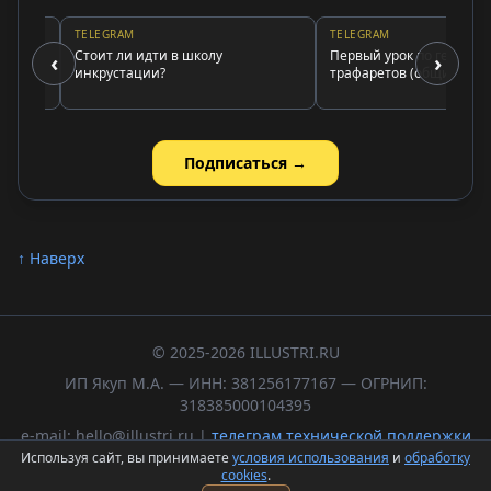
TELEGRAM
TELEGRAM
Стоит ли идти в школу
Первый урок по генератору
‹
›
инкрустации?
трафаретов (общие принци
Подписаться →
↑ Наверх
© 2025-2026 ILLUSTRI.RU
ИП Якуп М.А. — ИНН: 381256177167 — ОГРНИП:
318385000104395
e-mail: hello@illustri.ru |
телеграм технической поддержки
Используя сайт, вы принимаете
условия использования
и
обработку
Политика обработки персональных данных
cookies
.
Пользовательское соглашение