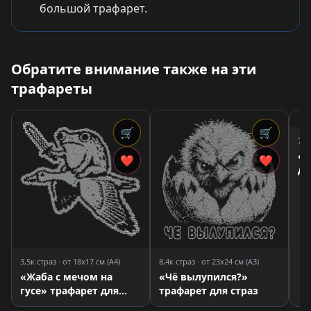
большой трафарет.
Обратите внимание также на эти
трафареты
🛒
🛒
7,7
«Г
❤
❤
дл
3,5к страз · от 18x17 см (A4)
8,4к страз · от 23x24 см (A3)
«Жаба с мечом на
«Чё вылупился?»
гусе» трафарет для
трафарет для страз
страз