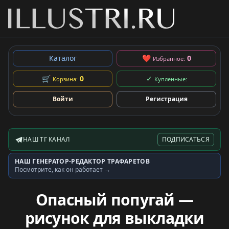
Каталог
❤
0
Избранное:
🛒
0
✓
Корзина:
Купленные:
Войти
Регистрация
НАШ ТГ КАНАЛ
ПОДПИСАТЬСЯ
Telegram-канал
НАШ ГЕНЕРАТОР-РЕДАКТОР ТРАФАРЕТОВ
Генератор трафаретов
Посмотрите, как он работает →
Опасный попугай —
рисунок для выкладки