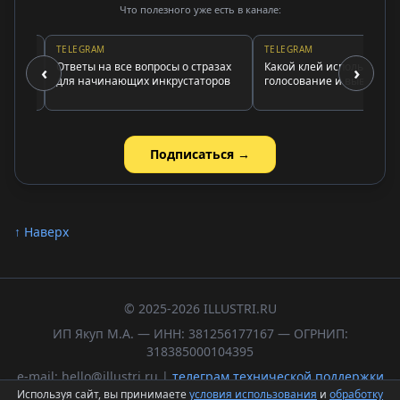
Что полезного уже есть в канале:
TELEGRAM
TELEGRAM
Ответы на все вопросы о стразах
Какой клей использовать:
‹
›
для начинающих инкрустаторов
голосование и выводы
Подписаться →
↑ Наверх
© 2025-2026 ILLUSTRI.RU
ИП Якуп М.А. — ИНН: 381256177167 — ОГРНИП:
318385000104395
e-mail: hello@illustri.ru |
телеграм технической поддержки
Используя сайт, вы принимаете
условия использования
и
обработку