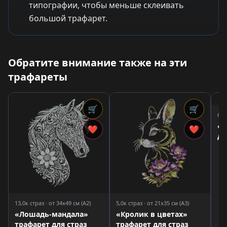
типографии, чтобы меньше склеивать
большой трафарет.
Обратите внимание также на эти
трафареты
🛒
🛒
6,6
«Д
❤
❤
дл
13,0к страз · от 34x49 см (A2)
5,0к страз · от 21x35 см (A3)
«Лошадь-мандала»
«Кролик в цветах»
трафарет для страз
трафарет для страз