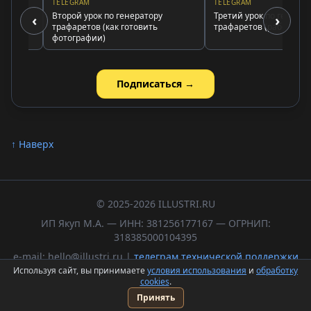
TELEGRAM
TELEGRAM
Второй урок по генератору
Третий урок по генератору
‹
›
трафаретов (как готовить
трафаретов (работа с цве
фотографии)
Подписаться →
↑ Наверх
© 2025-2026 ILLUSTRI.RU
ИП Якуп М.А. — ИНН: 381256177167 — ОГРНИП:
318385000104395
e-mail: hello@illustri.ru |
телеграм технической поддержки
Используя сайт, вы принимаете
условия использования
и
обработку
Политика обработки персональных данных
cookies
.
Пользовательское соглашение
Принять