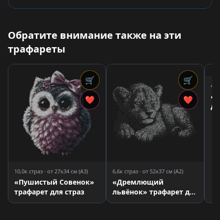
Обратите внимание также на эти
трафареты
🛒
🛒
4,8
«А
❤
❤
дл
10,0к страз · от 27x34 см (A3)
6,6к страз · от 52x37 см (A2)
«Пушистый Совенок»
«Дремлющий
трафарет для страз
львёнок» трафарет для
страз