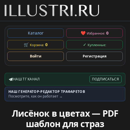
Каталог
❤
0
Избранное:
🛒
0
✓
Корзина:
Купленные:
Войти
Регистрация
НАШ ТГ КАНАЛ
ПОДПИСАТЬСЯ
Telegram-канал
НАШ ГЕНЕРАТОР-РЕДАКТОР ТРАФАРЕТОВ
Генератор трафаретов
Посмотрите, как он работает →
Лисёнок в цветах — PDF
шаблон для страз