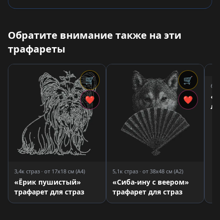
Обратите внимание также на эти
трафареты
🛒
🛒
6,6
«
❤
❤
ль
ст
3,4к страз · от 17x18 см (A4)
5,1к страз · от 38x48 см (A2)
«Ёрик пушистый»
«Сиба-ину с веером»
трафарет для страз
трафарет для страз