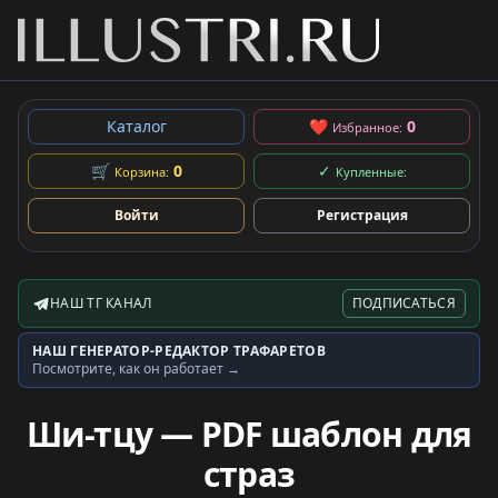
Каталог
❤
0
Избранное:
🛒
0
✓
Корзина:
Купленные:
Войти
Регистрация
НАШ ТГ КАНАЛ
ПОДПИСАТЬСЯ
Telegram-канал
НАШ ГЕНЕРАТОР-РЕДАКТОР ТРАФАРЕТОВ
Генератор трафаретов
Посмотрите, как он работает →
Ши-тцу — PDF шаблон для
страз