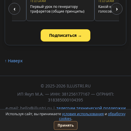
TELEGRAM
TELEGRAM
ты и
Первый урок по генератору
Какой клей использов
‹
›
тации
трафаретов (общие принципы)
голосование и вывод
Подписаться →
↑ Наверх
© 2025-2026 ILLUSTRI.RU
ИП Якуп М.А. — ИНН: 381256177167 — ОГРНИП:
318385000104395
e-mail: hello@illustri.ru |
телеграм технической поддержки
Используя сайт, вы принимаете
условия использования
и
обработку
Политика обработки персональных данных
cookies
.
Пользовательское соглашение
Принять