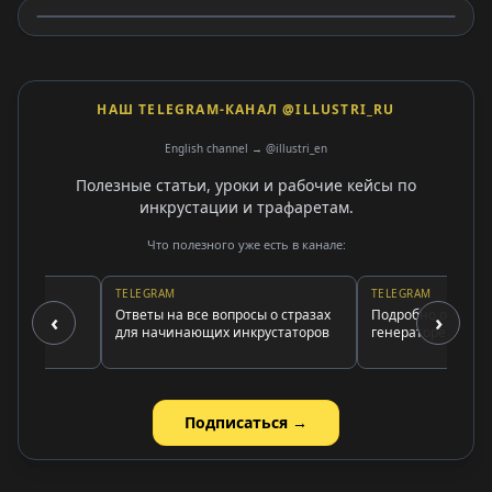
НАШ TELEGRAM-КАНАЛ @ILLUSTRI_RU
English channel → @illustri_en
Полезные статьи, уроки и рабочие кейсы по
инкрустации и трафаретам.
Что полезного уже есть в канале:
TELEGRAM
TELEGRAM
ору
Ответы на все вопросы о стразах
Подробно о подписке
‹
›
ь
для начинающих инкрустаторов
генераторе трафарет
Подписаться →