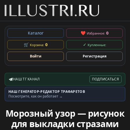
Каталог
❤
0
Избранное:
🛒
0
✓
Корзина:
Купленные:
Войти
Регистрация
НАШ ТГ КАНАЛ
ПОДПИСАТЬСЯ
Telegram-канал
НАШ ГЕНЕРАТОР-РЕДАКТОР ТРАФАРЕТОВ
Генератор трафаретов
Посмотрите, как он работает →
Морозный узор — рисунок
для выкладки стразами