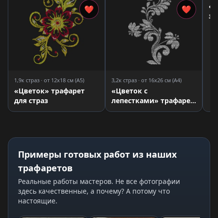
«Ко
❤
❤
зо
ст
1,9к страз · от 12x18 см (A5)
3,2к страз · от 16x26 см (A4)
«Цветок» трафарет
«Цветок с
для страз
лепестками» трафарет
для страз
Примеры готовых работ из наших
трафаретов
Реальные работы мастеров. Не все фотографии
здесь качественные, а почему? А потому что
настоящие.