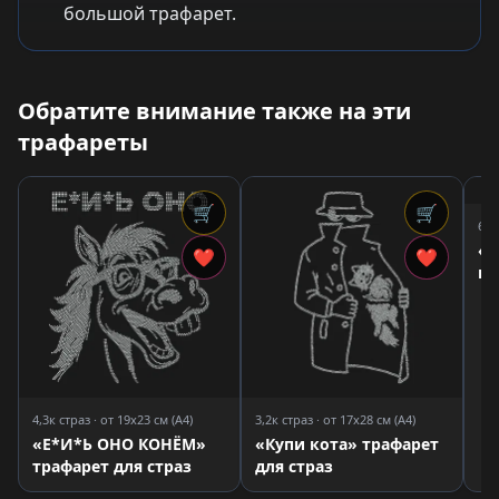
большой трафарет.
Обратите внимание также на эти
трафареты
🛒
🛒
6,1
«Р
❤
❤
ко
тр
4,3к страз · от 19x23 см (A4)
3,2к страз · от 17x28 см (A4)
«Е*И*Ь ОНО КОНЁМ»
«Купи кота» трафарет
трафарет для страз
для страз