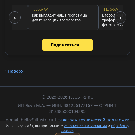
TELEGRAM
TELEGRAM
ру
Как выглядит наша программа
Второй урок по генер
‹
›
етом)
для генерации трафаретов
трафаретов (как готов
фотографии)
Подписаться →
↑ Наверх
© 2025-2026 ILLUSTRI.RU
ИП Якуп М.А. — ИНН: 381256177167 — ОГРНИП:
318385000104395
e-mail: hello@illustri.ru |
телеграм технической поддержки
Используя сайт, вы принимаете
условия использования
и
обработку
Политика обработки персональных данных
cookies
.
Пользовательское соглашение