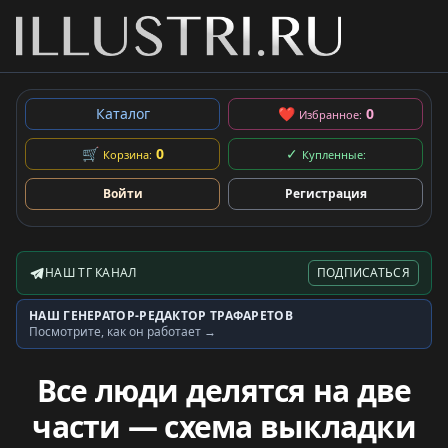
Каталог
❤
0
Избранное:
🛒
0
✓
Корзина:
Купленные:
Войти
Регистрация
НАШ ТГ КАНАЛ
ПОДПИСАТЬСЯ
Telegram-канал
НАШ ГЕНЕРАТОР-РЕДАКТОР ТРАФАРЕТОВ
Генератор трафаретов
Посмотрите, как он работает →
Все люди делятся на две
части — схема выкладки