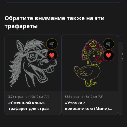
Обратите внимание также на эти
трафареты
🛒
🛒
2,1
«С
❤
❤
тр
3,7к страз · от 19x19 см (A4)
588 страз · от 8x12 см (A5)
«Смешной конь»
«Уточка с
трафарет для страз
кокошником (Мини)»
трафарет для страз