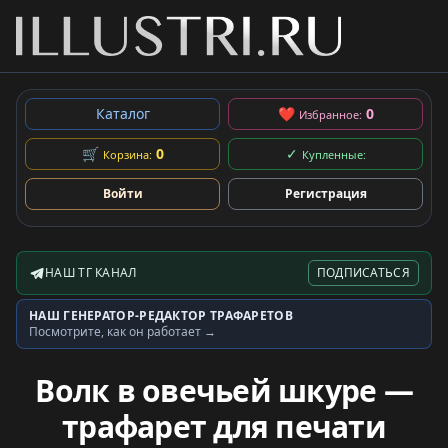
Каталог
❤
0
Избранное:
🛒
0
✓
Корзина:
Купленные:
Войти
Регистрация
НАШ ТГ КАНАЛ
ПОДПИСАТЬСЯ
Telegram-канал
НАШ ГЕНЕРАТОР-РЕДАКТОР ТРАФАРЕТОВ
Генератор трафаретов
Посмотрите, как он работает →
Волк в овечьей шкуре —
трафарет для печати