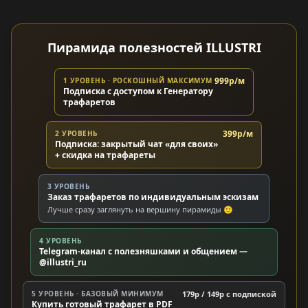
Пирамида полезностей ILLUSTRI
999р/м
1 УРОВЕНЬ · РОСКОШНЫЙ МАКСИМУМ
Подписка с доступом к Генератору
трафаретов
399р/м
2 УРОВЕНЬ
Подписка: закрытый чат «для своих»
+ скидка на трафареты
3 УРОВЕНЬ
Заказ трафаретов по индивидуальным эскизам
Лучше сразу заглянуть на вершину пирамиды 🙂
4 УРОВЕНЬ
Telegram-канал с полезняшками и общением —
@illustri_ru
5 УРОВЕНЬ · БАЗОВЫЙ МИНИМУМ
179р / 149р c подпиской
Купить готовый трафарет в PDF