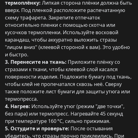
термоплёнку:
Липкая сторона плёнки должна быть
вверх. Под пленкой расположите распечатанную
схему трафарета. Закрепите отпечаток
относительно пленки с помощью скотча или
кусочков термопленки. Используйте восковой
карандаш, чтобы аккуратно выложить стразы
"лицом вниз" (клеевой стороной к вам). Это удобно
и быстро.
3. Перенесите на ткань:
Приложите плёнку со
стразами к ткани, чтобы клеевой слой касался
поверхности изделия. Подложите бумагу под ткань,
чтобы клей не пропечатался сквозь неё. Сверху
также положите лист бумаги для защиты утюга или
термопресса.
4. Нагрев:
Используйте утюг (режим "две точки",
без пара) или термопресс. Нагревайте 45 секунд
при температуре 160 °C, сильно прижимая.
5. Остудите и проверьте:
После остывания
убедитесь, что стразы прочно приклеились. При