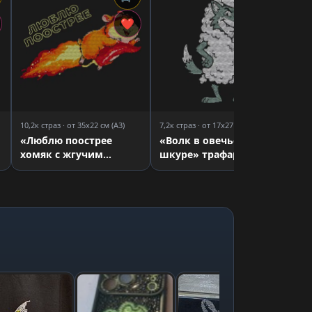
4,6
«Л
❤
❤
тр
10,2к страз · от 35x22 см (A3)
7,2к страз · от 17x27 см (A4)
«Люблю поострее
«Волк в овечьей
хомяк с жгучим
шкуре» трафарет для
перцем» трафарет для
страз
страз