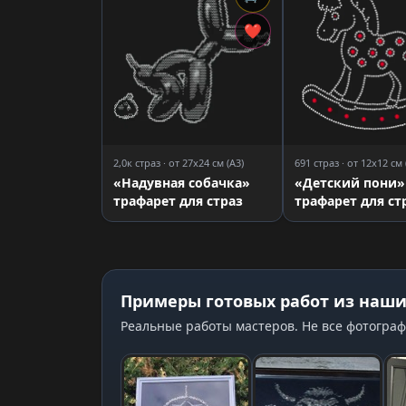
❤
2,0к страз · от 27x24 см (A3)
691 страз · от 12x12 см 
«Надувная собачка»
«Детский пони»
трафарет для страз
трафарет для ст
Примеры готовых работ из наши
Реальные работы мастеров. Не все фотограф