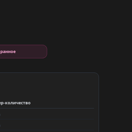
е
бранное
ер-количество
ь
ь