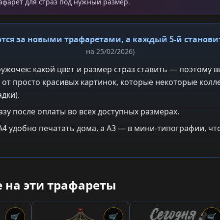
рафарет для страз под нужный размер.
тся за новыми трафаретами, а каждый 5-й станов
на 25/02/2026)
ужочек: какой цвет и размер страз ставить — поэтому в
 от просто красивых картинок, которые некоторые колле
дки).
азу после оплаты во всех доступных размерах.
: A4 удобно печатать дома, а A3 — в мини-типографии, 
 на эти трафареты
🛒
🛒
🛒