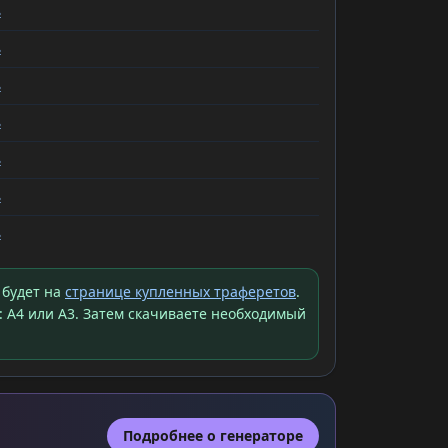
ь
ь
ь
ь
ь
ь
ь
 будет на
странице купленных траферетов
.
: A4 или A3. Затем скачиваете необходимый
Подробнее о генераторе