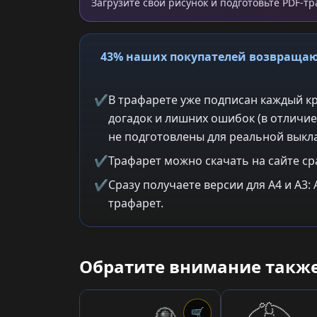
Загрузите свой рисунок и подготовьте PDF-т
43% наших покупателей возвращаю
✔
В трафарете уже подписан каждый кр
догадок и лишних ошибок (в отличие
не подготовлены для реальной выкла
✔
Трафарет можно скачать на сайте ср
✔
Сразу получаете версии для A4 и A3
трафарет.
Обратите внимание также
🛒