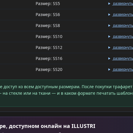
Размер: SS5
развернут
Размер: SS6
развернут
Размер: SS8
развернут
Размер: SS10
развернут
Размер: SS12
развернут
Размер: SS16
развернут
Размер: SS20
развернут
те доступ ко всем доступным размерам. После покупки трафарет
 на стекле или на ткани — и в каком формате печатать шаблон
ре, доступном онлайн на ILLUSTRI