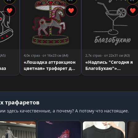
❤
❤
❤
(A5)
4,0к страз · от 16x23 см (A4)
2,7к страз · от 22x31 см (A3)
«Лошадка аттракцион
«Надпись "Сегодня я
раз
цветная» трафарет для
БлагоБухаю"»
страз
трафарет для страз
х трафаретов
ии здесь качественные, а почему? А потому что настоящие.