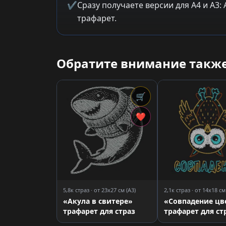
✔
Сразу получаете версии для A4 и A3
трафарет.
Обратите внимание также
🛒
❤
5,8к страз · от 23x27 см (A3)
2,1к страз · от 14x18 см
«Акула в свитере»
«Совпадение цв
трафарет для страз
трафарет для ст