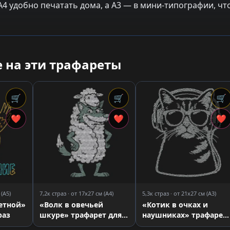
: A4 удобно печатать дома, а A3 — в мини-типографии, 
 на эти трафареты
🛒
🛒
🛒
❤
❤
❤
 (A5)
7,2к страз · от 17x27 см (A4)
5,3к страз · от 21x27 см (A3)
етной»
«Волк в овечьей
«Котик в очках и
раз
шкуре» трафарет для
наушниках» трафарет
страз
для страз