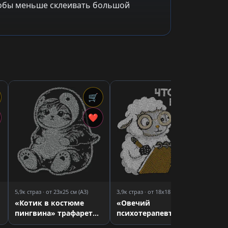
чтобы меньше склеивать большой
🛒
🛒
3,7
«С
❤
❤
тр
5,9к страз · от 23x25 см (A3)
3,9к страз · от 18x18 см (A4)
«Котик в костюме
«Овечий
пингвина» трафарет
психотерапевт»
для страз
трафарет для страз