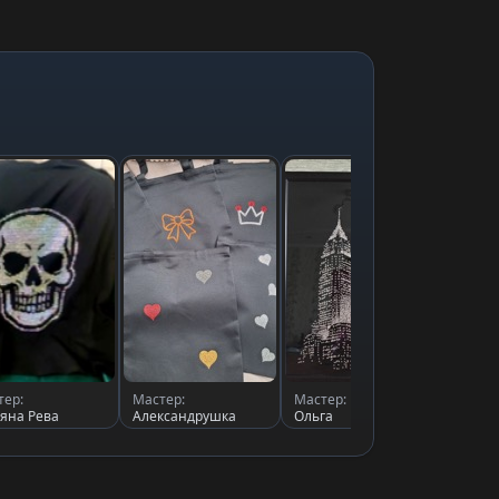
тер:
Мастер:
Мастер:
Масте
ьяна Рева
Александрушка
Ольга
Алекс