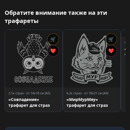
Обратите внимание также на эти
трафареты
🛒
🛒
5,4
«Е
❤
❤
тр
2,1к страз · от 14x18 см (A5)
6,2к страз · от 18x21 см (A4)
«Совпадение»
«МирМурМяу»
трафарет для страз
трафарет для страз