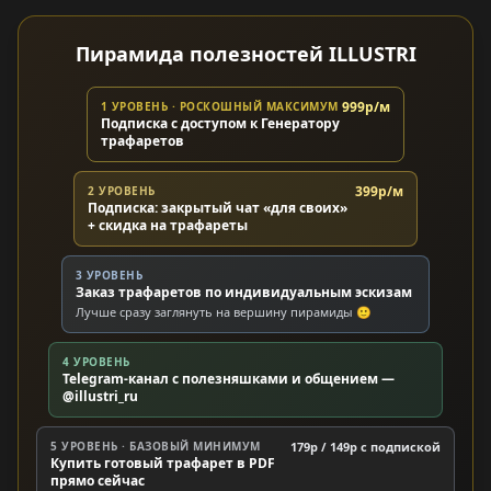
Пирамида полезностей ILLUSTRI
999р/м
1 УРОВЕНЬ · РОСКОШНЫЙ МАКСИМУМ
Подписка с доступом к Генератору
трафаретов
399р/м
2 УРОВЕНЬ
Подписка: закрытый чат «для своих»
+ скидка на трафареты
3 УРОВЕНЬ
Заказ трафаретов по индивидуальным эскизам
Лучше сразу заглянуть на вершину пирамиды 🙂
4 УРОВЕНЬ
Telegram-канал с полезняшками и общением —
@illustri_ru
5 УРОВЕНЬ · БАЗОВЫЙ МИНИМУМ
179р / 149р c подпиской
Купить готовый трафарет в PDF
прямо сейчас