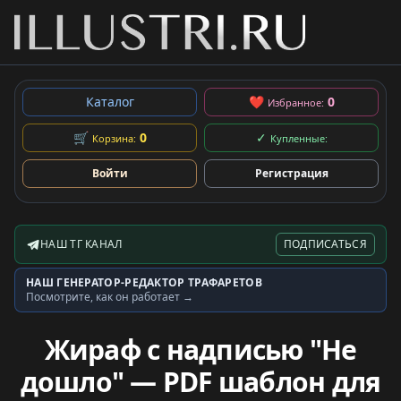
Каталог
❤
0
Избранное:
🛒
0
✓
Корзина:
Купленные:
Войти
Регистрация
НАШ ТГ КАНАЛ
ПОДПИСАТЬСЯ
Telegram-канал
НАШ ГЕНЕРАТОР-РЕДАКТОР ТРАФАРЕТОВ
Генератор трафаретов
Посмотрите, как он работает →
Жираф с надписью "Не
дошло" — PDF шаблон для