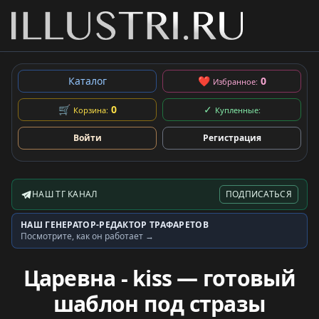
Каталог
❤
0
Избранное:
🛒
0
✓
Корзина:
Купленные:
Войти
Регистрация
НАШ ТГ КАНАЛ
ПОДПИСАТЬСЯ
Telegram-канал
НАШ ГЕНЕРАТОР-РЕДАКТОР ТРАФАРЕТОВ
Генератор трафаретов
Посмотрите, как он работает →
Царевна - kiss — готовый
шаблон под стразы