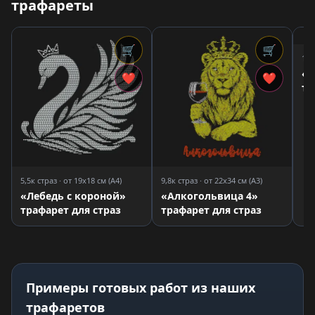
трафареты
🛒
🛒
11,
«Л
❤
❤
тр
5,5к страз · от 19x18 см (A4)
9,8к страз · от 22x34 см (A3)
«Лебедь с короной»
«Алкогольвица 4»
трафарет для страз
трафарет для страз
Примеры готовых работ из наших
трафаретов