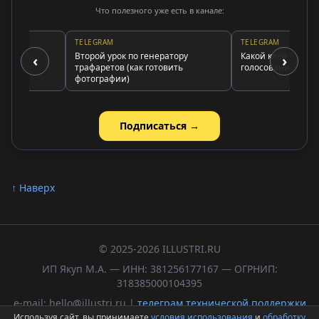
Что полезного уже есть в канале:
TELEGRAM
TELEGRAM
Второй урок по генератору
Какой клей использо
‹
›
трафаретов (как готовить
голосование и выво
фотографии)
Подписаться →
↑ Наверх
© 2025-2026 ILLUSTRI.RU
ИП Якуп М.А. — ИНН: 381256177167 — ОГРНИП:
318385000104395
e-mail: hello@illustri.ru |
телеграм технической поддержки
Используя сайт, вы принимаете
условия использования
и
обработку