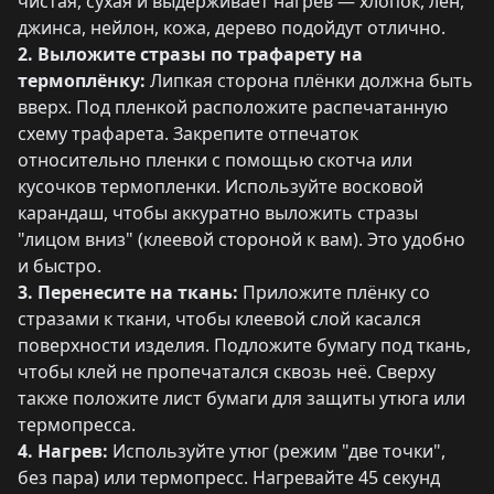
чистая, сухая и выдерживает нагрев — хлопок, лён,
джинса, нейлон, кожа, дерево подойдут отлично.
2. Выложите стразы по трафарету на
термоплёнку:
Липкая сторона плёнки должна быть
вверх. Под пленкой расположите распечатанную
схему трафарета. Закрепите отпечаток
относительно пленки с помощью скотча или
кусочков термопленки. Используйте восковой
карандаш, чтобы аккуратно выложить стразы
"лицом вниз" (клеевой стороной к вам). Это удобно
и быстро.
3. Перенесите на ткань:
Приложите плёнку со
стразами к ткани, чтобы клеевой слой касался
поверхности изделия. Подложите бумагу под ткань,
чтобы клей не пропечатался сквозь неё. Сверху
также положите лист бумаги для защиты утюга или
термопресса.
4. Нагрев:
Используйте утюг (режим "две точки",
без пара) или термопресс. Нагревайте 45 секунд