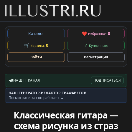
Каталог
❤
0
Избранное:
🛒
0
✓
Корзина:
Купленные:
Войти
Регистрация
НАШ ТГ КАНАЛ
ПОДПИСАТЬСЯ
Telegram-канал
НАШ ГЕНЕРАТОР-РЕДАКТОР ТРАФАРЕТОВ
Генератор трафаретов
Посмотрите, как он работает →
Классическая гитара —
схема рисунка из страз