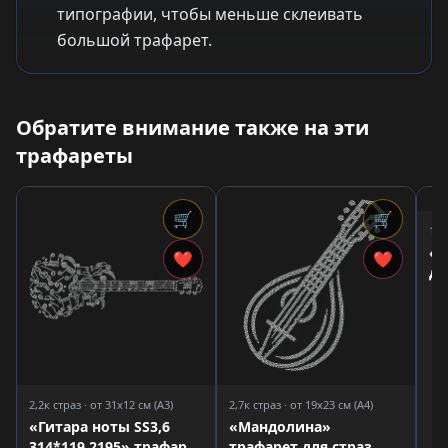
типографии, чтобы меньше склеивать
большой трафарет.
Обратите внимание также на эти
трафареты
🛒
🛒
1,6
«К
❤
❤
дл
2,2к страз · от 31x12 см (A3)
2,7к страз · от 19x23 см (A4)
«Гитара ноты SS3,6
«Мандолина»
314*119 2195» трафарет
трафарет для страз