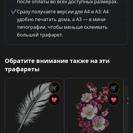
после оплаты во всех доступных размерах.
✔
Сразу получаете версии для A4 и A3: A4
удобно печатать дома, а A3 — в мини-
типографии, чтобы меньше склеивать
большой трафарет.
Обратите внимание также на эти
трафареты
🛒
🛒
1,5
«К
❤
❤
тр