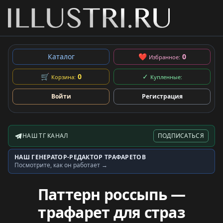
Каталог
❤
0
Избранное:
🛒
0
✓
Корзина:
Купленные:
Войти
Регистрация
НАШ ТГ КАНАЛ
ПОДПИСАТЬСЯ
Telegram-канал
НАШ ГЕНЕРАТОР-РЕДАКТОР ТРАФАРЕТОВ
Генератор трафаретов
Посмотрите, как он работает →
Паттерн россыпь —
трафарет для страз