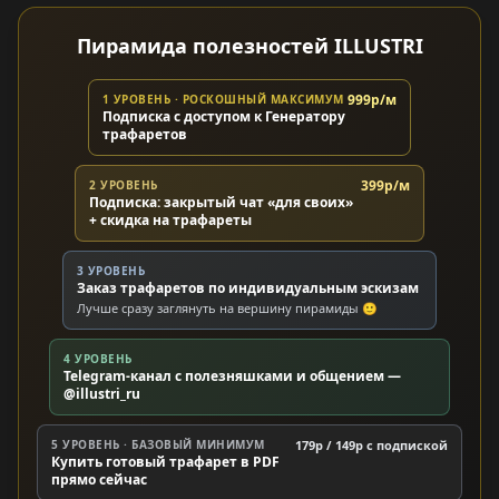
Пирамида полезностей ILLUSTRI
999р/м
1 УРОВЕНЬ · РОСКОШНЫЙ МАКСИМУМ
Подписка с доступом к Генератору
трафаретов
399р/м
2 УРОВЕНЬ
Подписка: закрытый чат «для своих»
+ скидка на трафареты
3 УРОВЕНЬ
Заказ трафаретов по индивидуальным эскизам
Лучше сразу заглянуть на вершину пирамиды 🙂
4 УРОВЕНЬ
Telegram-канал с полезняшками и общением —
@illustri_ru
5 УРОВЕНЬ · БАЗОВЫЙ МИНИМУМ
179р / 149р c подпиской
Купить готовый трафарет в PDF
прямо сейчас