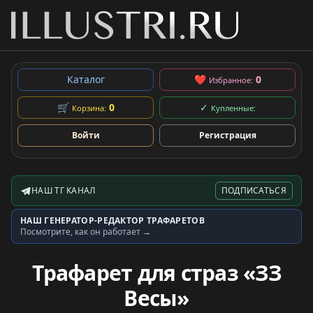
Каталог
❤
0
Избранное:
🛒
0
✓
Корзина:
Купленные:
Войти
Регистрация
НАШ ТГ КАНАЛ
ПОДПИСАТЬСЯ
Telegram-канал
НАШ ГЕНЕРАТОР-РЕДАКТОР ТРАФАРЕТОВ
Генератор трафаретов
Посмотрите, как он работает →
Трафарет для страз «ЗЗ
Весы»