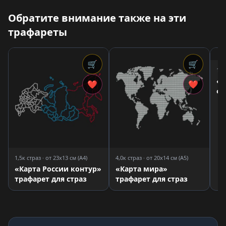
Обратите внимание также на эти
трафареты
🛒
🛒
1,6
«Н
❤
❤
фу
Ос
тр
1,5к страз · от 23x13 см (A4)
4,0к страз · от 20x14 см (A5)
«Карта России контур»
«Карта мира»
трафарет для страз
трафарет для страз