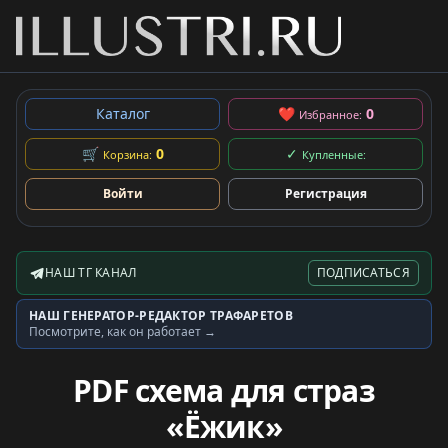
Каталог
❤
0
Избранное:
🛒
0
✓
Корзина:
Купленные:
Войти
Регистрация
НАШ ТГ КАНАЛ
ПОДПИСАТЬСЯ
Telegram-канал
НАШ ГЕНЕРАТОР-РЕДАКТОР ТРАФАРЕТОВ
Генератор трафаретов
Посмотрите, как он работает →
PDF схема для страз
«Ёжик»