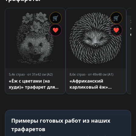
🛒
🛒
7,6
«Е
❤
❤
ст
5,4к страз · от 31x42 см (A2)
8,6к страз · от 49x48 см (A1)
«Ёж с цветами (на
«Африканский
худи)» трафарет для
карликовый ёж»
страз
трафарет для страз
Примеры готовых работ из наших
трафаретов